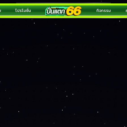
บ
โปรโมชั่น
กิจกรรม
ค
านวอเลททำให้การเงินของคุณสะดวก รว