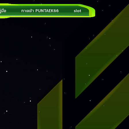
ู่มือ
ทางเข้า PUNTAEK66
slot
ดเร็ว