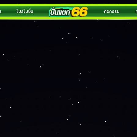
บ
โปรโมชั่น
กิจกรรม
ค
ไม่ถูกโกง ต้องเลือก เว็บตรงไม่ผ่านเอ