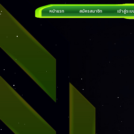
หน้าแรก
สมัครสมาชิก
เข้าสู่ระบ
slot
789bet เล่นแล้วได้เงินจริง 