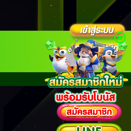
ันผ่านระบบออนไลน์กลายเป็นทางเลือกที่ได้รับ