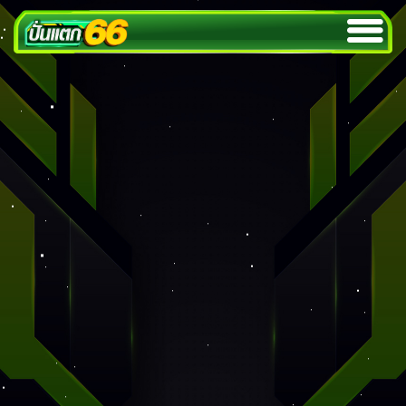
slot
789bet เล่นแล้วได้เงินจริง ไม่ถูก
โกง ต้องเลือก เว็บตรงไม่ผ่าน
เอเย่นต์