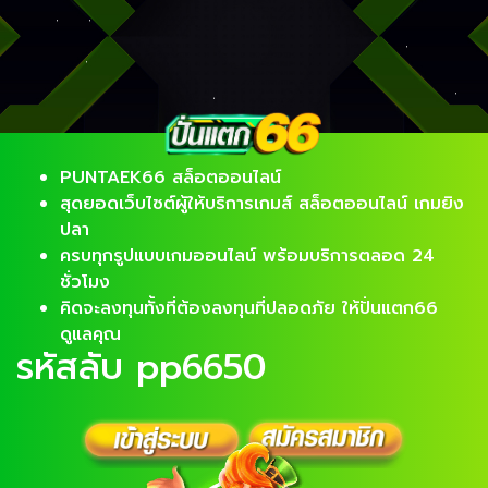
77 Jili Slot เกมสล็อตออนไลน์ เริ่มต้นเพียง 1 บาท ทุกคนรู้
ไหมว่า 77 Jili Slot เป็นหนึ่งในเว็บไซต์ที่น่าสนใจสำหรับผู้ที่ชื่น
ชอบเล่นเกมสล็อตออนไลน์ โดยมีการเริ่มต้นเพียง 1 บาท
เท่านั้น เราจะพาคุณไปสำรวจโล […]
PUNTAEK66 สล็อตออนไลน์
สุดยอดเว็บไซต์ผู้ให้บริการเกมส์ สล็อตออนไลน์ เกมยิง
ปลา
ครบทุกรูปแบบเกมออนไลน์ พร้อมบริการตลอด 24
ชั่วโมง
คิดจะลงทุนทั้งที่ต้องลงทุนที่ปลอดภัย ให้ปั่นแตก66
ดูแลคุณ
รหัสลับ pp6650