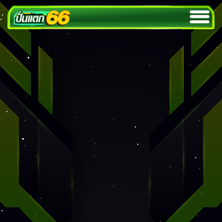
slot
77 jili slot เกมสล็อตออนไลน์เล่น
อย่างมืออาชีพ
11 เมษายน 2024