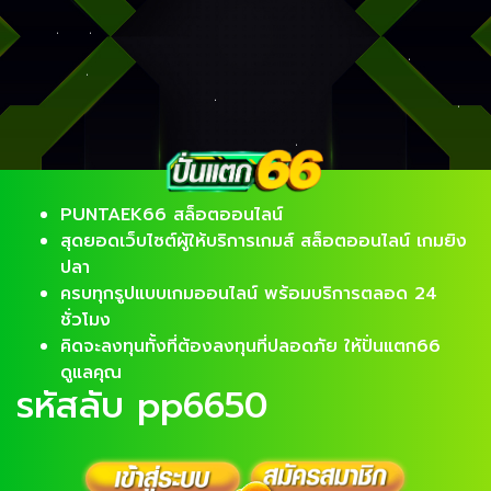
7 มกราคม 2025
เว็บเดิมพันออนไลน์กำลังเป็นที่นิยมสูงสุดในประเทศไทย เราได้
เห็นโปรโมชั่นมากมายที่ถูกนำเสนอเพื่อดึงดูดผู้เล่นใหม่และ
รักษาผู้เล่นเก่าไว้ แต่ในบทความนี้เราจะพาคุณไปรู้จักกับโปรโม
ชั่นสุดคุ้ม 50 รับ 100 ถอน […]
PUNTAEK66 สล็อตออนไลน์
สุดยอดเว็บไซต์ผู้ให้บริการเกมส์ สล็อตออนไลน์ เกมยิง
ปลา
ครบทุกรูปแบบเกมออนไลน์ พร้อมบริการตลอด 24
ชั่วโมง
คิดจะลงทุนทั้งที่ต้องลงทุนที่ปลอดภัย ให้ปั่นแตก66
ดูแลคุณ
รหัสลับ pp6650