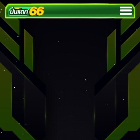
slot
4king pg slot ทดลองเล่นเกมฟรี
ตอบโจทย์มือใหม่
15 สิงหาคม 2025