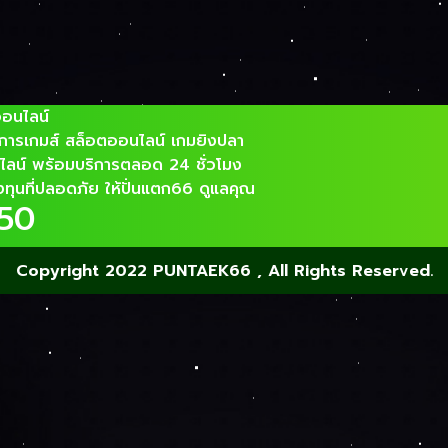
่ายและสูง พร้อมรับเครดิตฟรีและโบนัสเพิ่มเพื่อโอกาสในการชนะที่ส
่นี […]
อนไลน์
บริการเกมส์ สล็อตออนไลน์ เกมยิงปลา
ลน์ พร้อมบริการตลอด 24 ชั่วโมง
ลงทุนที่ปลอดภัย ให้ปั่นแตก66 ดูแลคุณ
650
Copyright 2022 PUNTAEK66 , All Rights Reserved.