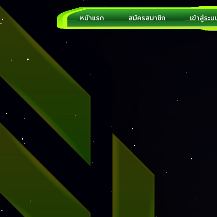
หน้าแรก
สมัครสมาชิก
เข้าสู่ระบ
slot
bigbet44 แจ็คพ็อตแตกง่าย