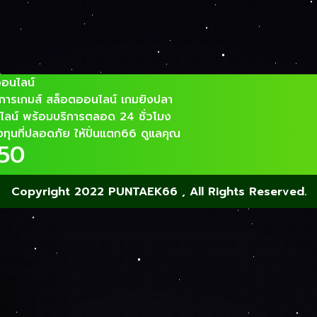
างมาก ไม่ว่าจะเป็น สล็อตออนไลน์ เกมคาสิโนออนไลน์ หรือแม้กระ
ับผู้เล่นทุก […]
อนไลน์
บริการเกมส์ สล็อตออนไลน์ เกมยิงปลา
ลน์ พร้อมบริการตลอด 24 ชั่วโมง
ลงทุนที่ปลอดภัย ให้ปั่นแตก66 ดูแลคุณ
650
Copyright 2022 PUNTAEK66 , All Rights Reserved.