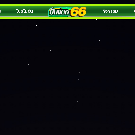
บ
โปรโมชั่น
กิจกรรม
ค
นกีฬา และเกมสล็อตมากมายในเว็บเดี