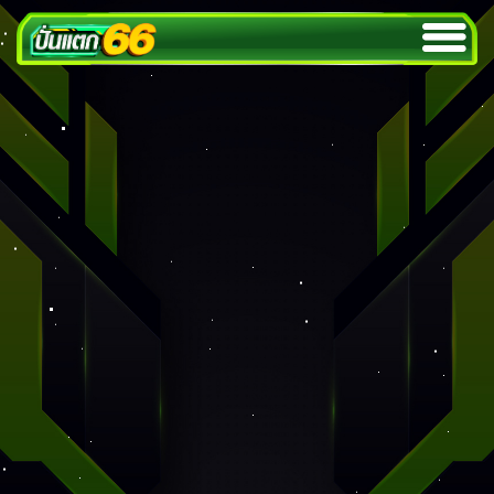
slot
hunter1688 เข้าสู่ระบบ เล่นสล็อต
เว็บตรง ท้าทายความมัน
6 มีนาคม 2024