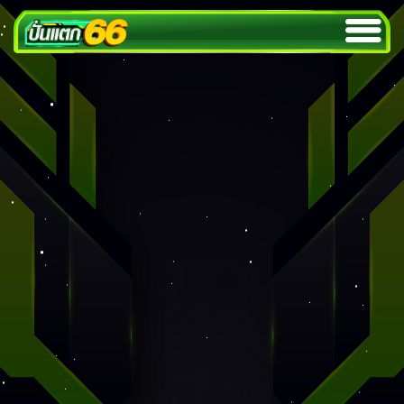
slot
pg slot cash ฝาก-ถอนที่สะดวก
และรวดเร็วตอบโจทย์ทุกด้าน
10 กันยายน 2024