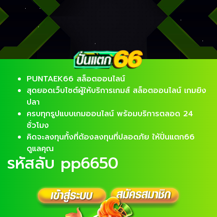
PG Slot Cash ซึ่งมาพร้อมกับระบบฝาก-ถอนที่สะดวกและ
รวดเร็ว พร้อมการบริการที่ยอดเยี่ยม การเล่นสล็อตออนไลน์
กลายเป็นหนึ่งในความบันเทิงยอดนิยมของคนยุคใหม่ pg slot
cash ก้าวขึ้นมาเป็นตัวเลือกอันดับต้นๆ ที่นั […]
PUNTAEK66 สล็อตออนไลน์
สุดยอดเว็บไซต์ผู้ให้บริการเกมส์ สล็อตออนไลน์ เกมยิง
ปลา
ครบทุกรูปแบบเกมออนไลน์ พร้อมบริการตลอด 24
ชั่วโมง
คิดจะลงทุนทั้งที่ต้องลงทุนที่ปลอดภัย ให้ปั่นแตก66
ดูแลคุณ
รหัสลับ pp6650