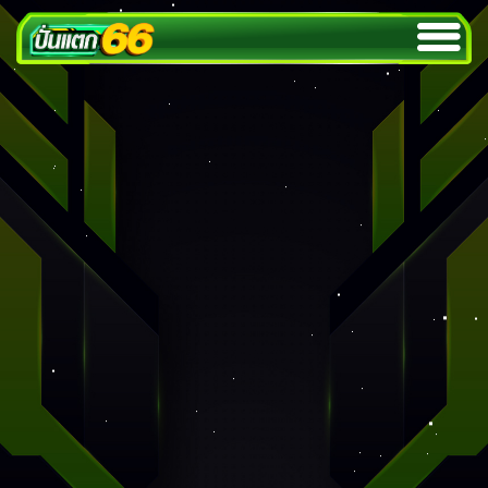
slot
สล็อตpgแตกง่าย โบนัสแตกง่าย
แนะนำเคล็ดลับเพิ่มโอกาสทำกำไรได้
จริง