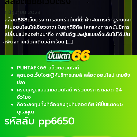
สล็อต888เว็บตรง
1 มิถุนายน 2023
สล็อต888เว็บตรง การชนะเริ่มต้นที่นี่: ฝึกฝนการเข้าสู่ระบบคา
สิโนออนไลน์ให้เชี่ยวชาญ ในยุคดิจิทัล โลกแห่งการพนันมีการ
เปลี่ยนแปลงอย่างน่าทึ่ง คาสิโนอิฐและปูนแบบดั้งเดิมไม่ได้เป็น
เพียงทางเลือกเดียวสำหรับน […]
PUNTAEK66 สล็อตออนไลน์
สุดยอดเว็บไซต์ผู้ให้บริการเกมส์ สล็อตออนไลน์ เกมยิง
ปลา
ครบทุกรูปแบบเกมออนไลน์ พร้อมบริการตลอด 24
ชั่วโมง
คิดจะลงทุนทั้งที่ต้องลงทุนที่ปลอดภัย ให้ปั่นแตก66
ดูแลคุณ
รหัสลับ pp6650