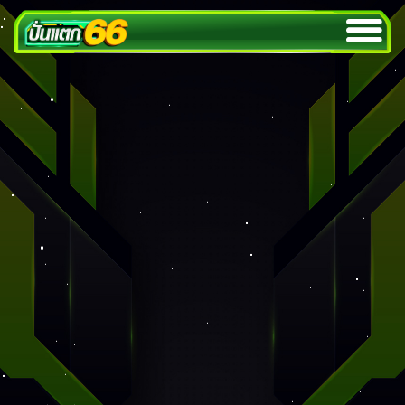
slot
สล็อต 888 ทำเงินแบบง่ายๆ ระบบ
ทดลองเล่นฟรี ถอนได้จริงทุกวัน
13 มิถุนายน 2025