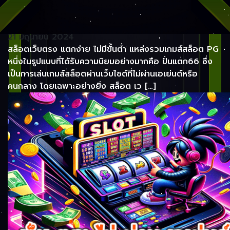
สล็อต เว็บ ตรง แตก ง่าย ไม่มี ขั้น
ต่ำ กับ ปั่นแตก66 สนุกครบ
21 มิถุนายน 2024
สล็อตเว็บตรง แตกง่าย ไม่มีขั้นต่ำ แหล่งรวมเกมส์สล็อต PG
หนึ่งในรูปแบบที่ได้รับความนิยมอย่างมากคือ ปั่นแตก66 ซึ่ง
เป็นการเล่นเกมส์สล็อตผ่านเว็บไซต์ที่ไม่ผ่านเอเย่นต์หรือ
คนกลาง โดยเฉพาะอย่างยิ่ง สล็อต เว […]