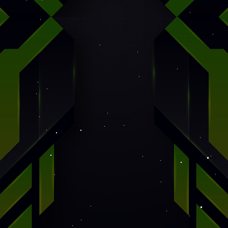
สล็อต 888 ทางเข้า เว็บสล็อตออนไลน์จากต่างประเทศ ที่ได้
รับความนิยมของไทย เกมออนไลน์กลายเป็นหนึ่งในความ
บันเทิงหลักที่ได้รับความนิยมสูงสุดในประเทศไทย โดยเฉพาะ
เกมสล็อตออนไลน์ที่สามารถเล่นได้ทั้งเพื่อความส […]
slot