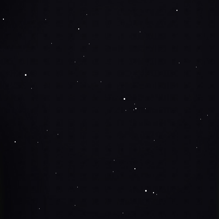
รือบรรยากาศของเกม ก็เริ่มเดาได้แล้วว่าเป็นผลงานของค่ายนี้ ทั้งที
…]