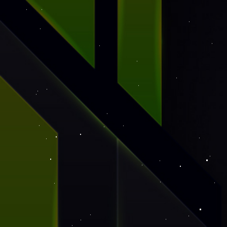
21 กรกฎาคม 2026
เกมสล็อต XO เป็นค่ายที่ผมรู้สึกว่าพอเล่นไปได้
พอได้ลองเล่นจริงกลับยังรู้สึกว่ามีบาง […]
slot
ทำไมหลายคนถึงจำค่าย สล็อต