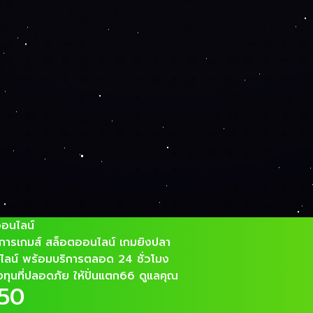
มชั่นเครดิตฟรี สวัสดีครับชาว punpro66 ทุกท่าน เป็นอย่างไรกัน
นรีวิวเกมจาก […]
txo24hr.com 26 September 2022 
า 2565 Elinor สล็อต ไม่ผ่านเอเย่นต์ ทางเข้าสล็อตฟรี Top 3 
อกมากมาย จะทำ […]
อนไลน์
บริการเกมส์ สล็อตออนไลน์ เกมยิงปลา
ลน์ พร้อมบริการตลอด 24 ชั่วโมง
ลงทุนที่ปลอดภัย ให้ปั่นแตก66 ดูแลคุณ
650