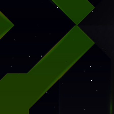
14 กรกฎาคม 2026
หากพูดถึงค่ายเกม สล็อต XO หลายคนแค่เห็นหน้าจอห
เกิดภาพจำแบบนั้นไม่ใช่เพราะทุกเกมใช้ธีมเดียว [
slot