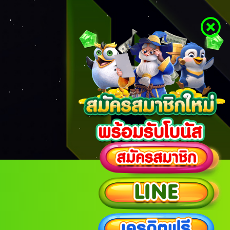
บ้างครับ ช่วงนี้หลายคนบอกว่าคิดถึงรีวิวเกม
เกมSlotเว็บตรง2022 ทาง
สล็อตฟรี เว็บไซต์เด็ด สล็อตดัง เล่นได้มาก