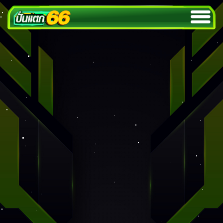
slot
สล็อตxoเว็บตรง
11 พฤศจิกายน 2022
สล็อตxoเว็บตรง สล็อตแมชชีนเป็นเสาหลักของการพนันคาสิ
โน พวกเขาดูเหมือนจะอยู่ได้นานเท่ากับเกมการพนันเอง แต่