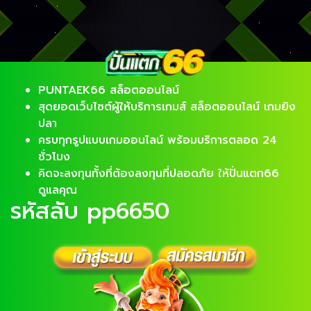
ด้วยเหตุผลบางอย่าง พวกเขาดูเหมือนจะถูกมองข้ามโดยนัก
พนันส่วนใหญ่ สล็อตแมชชีนยุคแรกประกอบด้วยกล่อง […]
PUNTAEK66 สล็อตออนไลน์
สุดยอดเว็บไซต์ผู้ให้บริการเกมส์ สล็อตออนไลน์ เกมยิง
ปลา
ครบทุกรูปแบบเกมออนไลน์ พร้อมบริการตลอด 24
ชั่วโมง
คิดจะลงทุนทั้งที่ต้องลงทุนที่ปลอดภัย ให้ปั่นแตก66
ดูแลคุณ
รหัสลับ pp6650