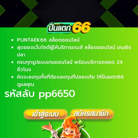
สบายดีครับผม ส่วนผมในเดี๋ยวนี้กำลังตั้งใจกับการรีวิวเกม
สล็อตออนไลน์ใหม่ๆแม้กระนั้นบางทีอาจจะจำต้อ […]
PUNTAEK66 สล็อตออนไลน์
สุดยอดเว็บไซต์ผู้ให้บริการเกมส์ สล็อตออนไลน์ เกมยิง
ปลา
ครบทุกรูปแบบเกมออนไลน์ พร้อมบริการตลอด 24
ชั่วโมง
คิดจะลงทุนทั้งที่ต้องลงทุนที่ปลอดภัย ให้ปั่นแตก66
ดูแลคุณ
รหัสลับ pp6650