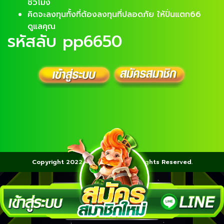
ชั่วโมง
คิดจะลงทุนทั้งที่ต้องลงทุนที่ปลอดภัย ให้ปั่นแตก66
ดูแลคุณ
รหัสลับ pp6650
Copyright 2022 PUNTAEK66 , All Rights Reserved.