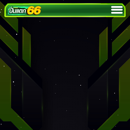
slot
สล็อต ผ่าน วอ เลท
4 พฤษภาคม 2023
สล็อต ผ่าน วอ เลท punpro66 เว็บไซต์ตรงที่ไม่เอาเปรียบ
เทียบคุณ ฝากถอนออโต้ ระบบเสถียรสุดๆพร้อมเกมสล็อต