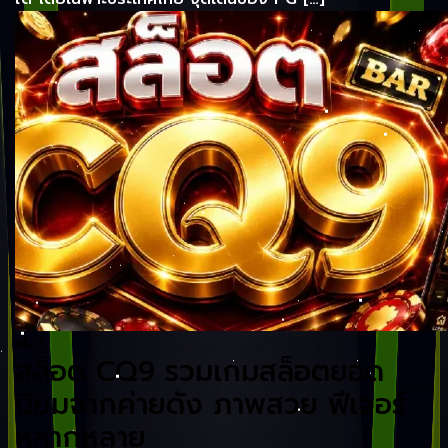
slot
สล็อต CQ9 รวมเกมสล็อตยอด
นิยมจากค่ายดัง ภาพสวย ฟีเจอร์
หลากหลาย