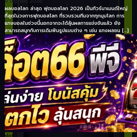
9 มิถุนายน 2026
ผลบอลโลก ล่าสุด ฟุตบอลโลก 2026 เป็นทัวร์นาเมนต์ใหญ่
ที่สุดในวงการฟุตบอลโลก ที่รวบรวมทีมจากทุกมุมโลก การ
แทงบอลในช่วงนี้นอกจากจะได้ลุ้นผลการแข่งขันแล้ว ยัง
สามารถสนุกกับการเดิมพันรูปแบบต่าง ๆ เช่น แทงผลชน […]
slot