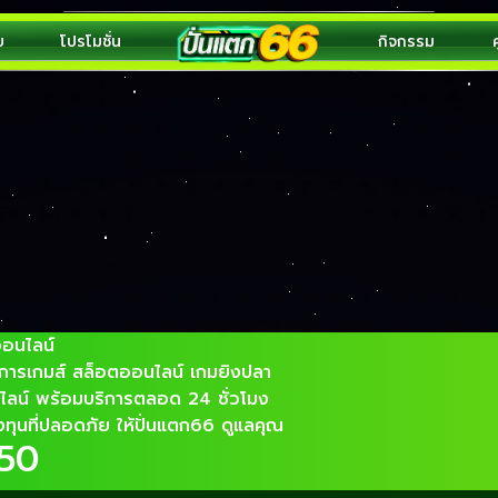
บ
โปรโมชั่น
กิจกรรม
ค
างคิวอาร์โค้ดฟรี โปรแกรมสร้างคิวอาร์
Top 83 by Sean 5 February 23 htt
ื่อว่า คนไม่ใช่น้อยน่าจะรู้จัก QR Code และ URL กันเป็นอย่าง
แบบบริบูรณ์ที่ใช […]
อนไลน์
บริการเกมส์ สล็อตออนไลน์ เกมยิงปลา
ลน์ พร้อมบริการตลอด 24 ชั่วโมง
ลงทุนที่ปลอดภัย ให้ปั่นแตก66 ดูแลคุณ
650