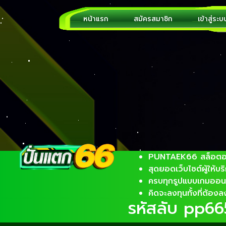
หน้าแรก
สมัครสมาชิก
เข้าสู่ระบ
qr code generator
เข้าถึงลูกค้าได้มากขึ้นสร้
สำเร็จรูป สร้าง qr code 
qrcode
12 สิงหาคม 2023
QR Code ดีกว่า URL สร้าง qr code ยังไง ผมเช
Uniform Resource Locator ก็คือที่อยู่เว็บไซต์
PUNTAEK66 สล็อตอ
สุดยอดเว็บไซต์ผู้ให้
ครบทุกรูปแบบเกมออนไ
คิดจะลงทุนทั้งที่ต้อง
รหัสลับ pp6