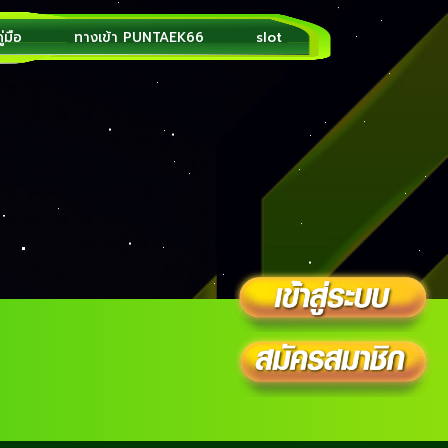
ู่มือ
ทางเข้า PUNTAEK66
slot
โค้ดสร้างqr codeให้ qrcode
ps://qrcode.in.th
ดีแล้วใช่ไหมขอรับ? URL ย่อมาจากคำว่า