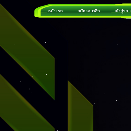
หน้าแรก
สมัครสมาชิก
เข้าสู่ระบ
slot
สมัครเล่นสล็อตเว็บตรง พ