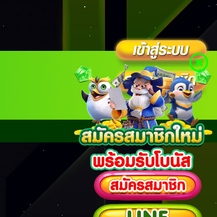
นไลน์กลายเป็นเรื่องที่ง่ายและสะดวกมากยิ่งขึ้น