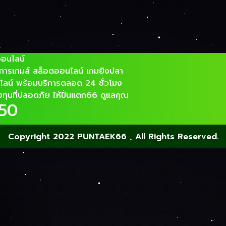
รดิตฟรีไม่มีสะดุด กดรับเองง่ายๆ การเข้าถึงความบันเทิงผ่านโลกออ
ือ เก […]
อนไลน์
บริการเกมส์ สล็อตออนไลน์ เกมยิงปลา
ลน์ พร้อมบริการตลอด 24 ชั่วโมง
ลงทุนที่ปลอดภัย ให้ปั่นแตก66 ดูแลคุณ
650
Copyright 2022 PUNTAEK66 , All Rights Reserved.