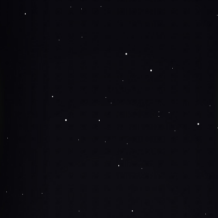
ุกสุดมันกับการเล่นสล็อตออนไลน์ สล็อต ออนไลน์ เว็บตรง สล็อตออ
วกสบายในการ […]
ว็บสล็อต เคล็ดลับและเทคนิคการเล่น สล