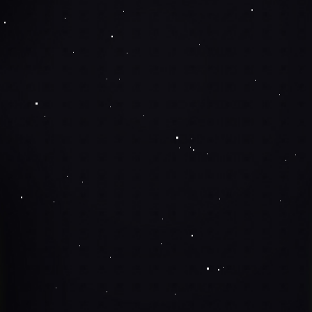
ญแห่งความสนุกสนานและโชคดีในโลกของเกมการพนันออนไลน์ ทางเข้
[…]