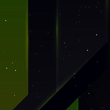
เว็บสล็อต เว็บตรง เว็บสล็
25 มกราคม 2024
เว็บสล็อต เว็บตรง เว็บสล็อต เว็บตรง ที่เดีย
คุณภาพ ไม่ว่าคุณจะเป็นมือใหม่หรือมือเก่าในวง
slot