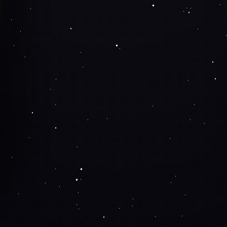
อต คุณภาพ บริการสล็อตครบครันในที่เ
วกันบนเว็บสล็อตคุณภาพเรา คุณจะได้พบกับทุกสิ่งที่คุณต้องการใ
การการพ […]