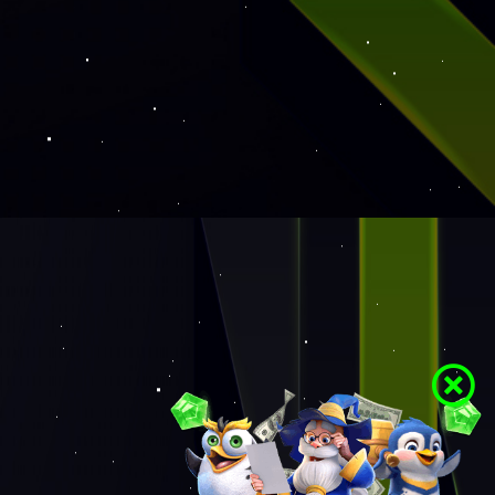
รง เกมสล็อตออนไลน์เป็นการพนันที่สนุกสนาน