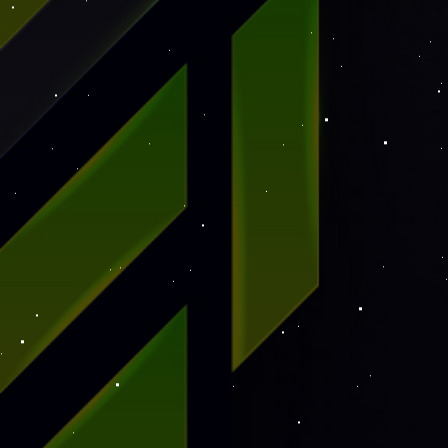
เว็บสล็อตไหนดีที่สุด สล็อ
23 มกราคม 2024
เว็บสล็อตไหนดีที่สุด สล็อตแตกง่าย จากทางเร
ที่สุด เกมสล็อตเป็นหนึ่งในเกมคาสิโน […]
slot