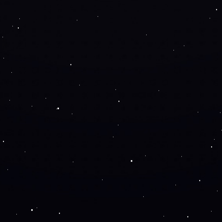
ตแตกง่าย จากทางเรา เคล็ดลับเพื่อชนะ
า: การเล่นและเคล็ดลับเพื่อชนะในเกม เกมสล็อตแตกง่าย จากทาง