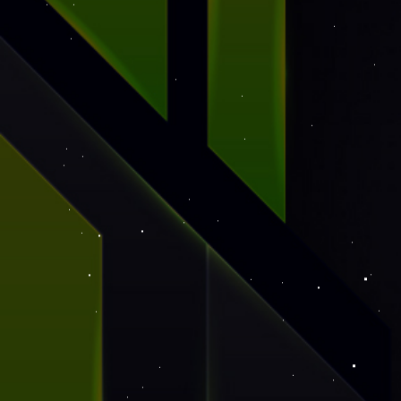
7 กุมภาพันธ์ 2024
สล็อต99 สล็อตเว็บตรง : ข้อดีและเหตุผลที่คว
เป็นหนึ่งในเกมที่มีความนิยมอย่างแพร่หลาย ด […
slot
สล็อต ออนไลน์ เว็บตรง เว