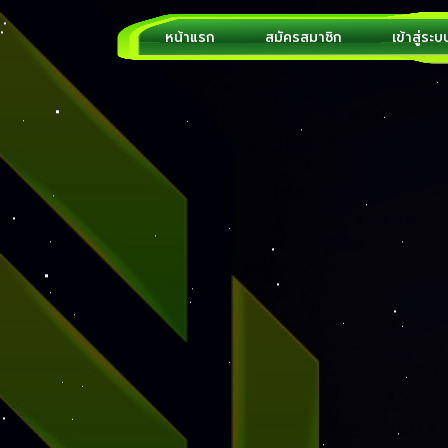
หน้าแรก
สมัครสมาชิก
เข้าสู่ระบ
slot
สล็อต99 สล็อตเว็บตรง ข้อ