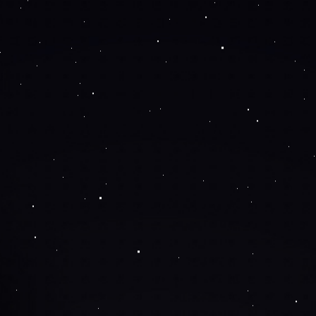
รลองเล่น สล็อต99 การพนันออนไลน์ในปัจจุบันเป็นสิ่งที่ทุกคนสา
]
็บสล็อตออนไลน์