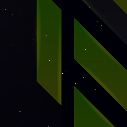
ในเกม
เรา: สูตรความสำเร็จในการเล่น เว็บสล็อตไหนดี