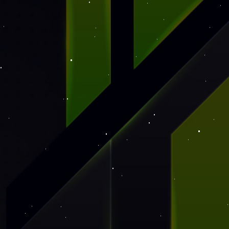
มารถเข้าถึงได้อย่างง่ายดาย และสล็อตเว็บตรง