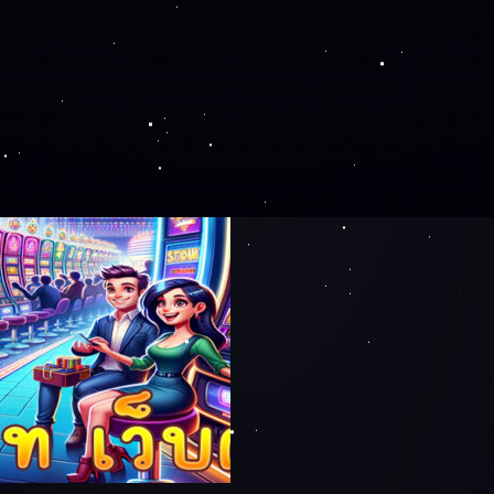
็อตpg เว็บตรง แตกหนัก
 – เคล็ดลับและเทคนิคเพื่อชนะในเกมสล็อต pg slot vip เว็บ ต