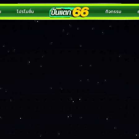
บ
โปรโมชั่น
กิจกรรม
ค
ดีและเหตุผลที่ควรลองเล่น