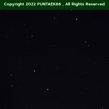
Copyright 2022 PUNTAEK66 , All Rights Reserved.