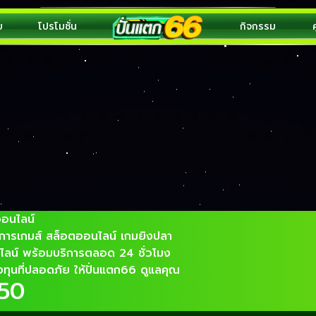
บ
โปรโมชั่น
กิจกรรม
ค
 สมัครบาคาร่า www.Sexyauto168.co
ป๊อก 8 ป๊อก 9 ที่เราเคยเล่นกันนี่แห
และ บาคาร่า1688 กันเยอะ เพราะบาคาร่
คาร่า สมัครบาคาร่า sexyauto168 เว็บไซต์บาคาร่า168 เล่นบาคาร
่า คือเกมอ […]
อนไลน์
บริการเกมส์ สล็อตออนไลน์ เกมยิงปลา
ลน์ พร้อมบริการตลอด 24 ชั่วโมง
ลงทุนที่ปลอดภัย ให้ปั่นแตก66 ดูแลคุณ
650