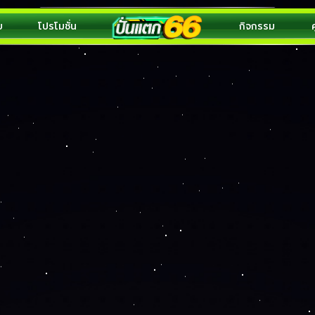
บ
โปรโมชั่น
กิจกรรม
ค
ล็อกอินที่รวดเร็ว ถึงเป็นสิ่งที่ให้คว