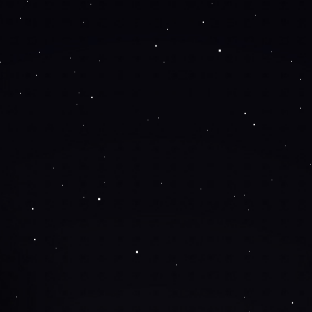
ครั้งก่อนเริ่มเล่น แต่ผมกลับรู้สึกว่ามันมีผลกับความรู้สึกตั้งแ
ิกวันนี้ รับเครดิตฟรีทันที พร้อมทดล