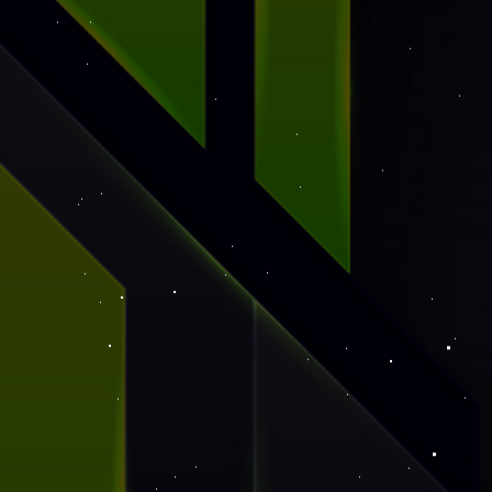
5 สิงหาคม 2026
สล็อต66 เข้าสู่ระบบ เป็นขั้นตอนที่หลายคนทำทุก
เรามักไม่อยากเสียเวลารอกับขั้นตอนที่ […]
slot
สล็อต66 แตกง่าย สมัครสมาช