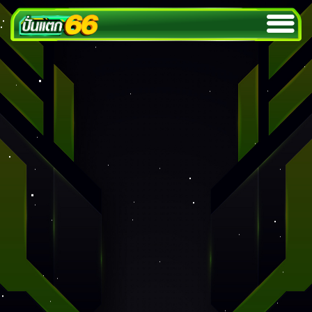
slot
ราศี สล็อต เช็คดวงการลงทุน
2566
24 กรกฎาคม 2023