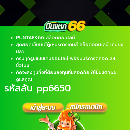
เทคโนโลยีคอมพิวเตอร์ขั้นสูงช่วยให้นักเล่นเกมออนไลน์แต่ละ
คนสามารถเล่นสล็อตออนไลน์ได้รวดเร็วและง่ายดา […]
PUNTAEK66 สล็อตออนไลน์
สุดยอดเว็บไซต์ผู้ให้บริการเกมส์ สล็อตออนไลน์ เกมยิง
ปลา
ครบทุกรูปแบบเกมออนไลน์ พร้อมบริการตลอด 24
ชั่วโมง
คิดจะลงทุนทั้งที่ต้องลงทุนที่ปลอดภัย ให้ปั่นแตก66
ดูแลคุณ
รหัสลับ pp6650