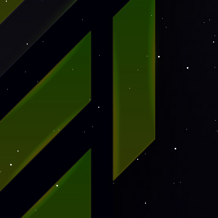
สล็อตเว็บตรง100% สล็อตแตก
21 พฤศจิกายน 2023
สล็อตเว็บตรง100% ปันโปร66 การพิจารณา SLOT 
ชีวิตประจำวันของเรา การพนันออนไลน์ก็ได้รับค
slot