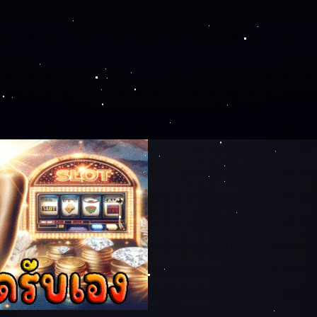
็บตรง ไม่ผ่านเอเย่นต์ รองรับทรูวอเล
รง แตกหนัก ไม่มีขั้นต่ำ เว็บสล็อตมาใหม่ เข้าใจความต้องการของน
ดว่ามันค่อนข้าง […]