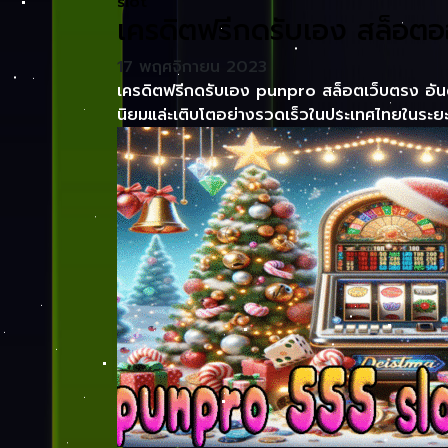
slot
เครดิตฟรีกดรับเอง สล็อตอ
17 พฤศจิกายน 2023
เครดิตฟรีกดรับเอง punpro สล็อตเว็บตรง อันดั
นิยมและเติบโตอย่างรวดเร็วในประเทศไทยในระยะเ