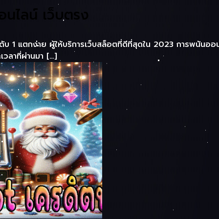
อนไลน์ เว็บตรง
บ 1 แตกง่าย ผู้ให้บริการเว็บสล็อตที่ดีที่สุดใน 2023 การพนัน
วลาที่ผ่านมา […]