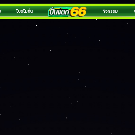
บ
โปรโมชั่น
กิจกรรม
ค
ดเพลิน แหล่งสร้างรายได้จริงได้ กับ p