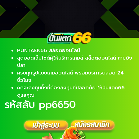
ทดลองเล่น PG สนุกกับการเล่นสล็อตออนไลน์ เว็บตรงไม่ผ่าน
เอเย่นต์ แตกง่าย ฝาก ไม่มีขั้นต่ำ คุณเคยสงสัยไหมว่าทำไม
การเล่นสล็อตออนไลน์ถึงได้รับความนิยมอย่างต่อเนื่องใน
ปัจจุบัน? ไม่ว่าจะเป็นผู้เล่นใหม่หรือเก […]
PUNTAEK66 สล็อตออนไลน์
สุดยอดเว็บไซต์ผู้ให้บริการเกมส์ สล็อตออนไลน์ เกมยิง
ปลา
ครบทุกรูปแบบเกมออนไลน์ พร้อมบริการตลอด 24
ชั่วโมง
คิดจะลงทุนทั้งที่ต้องลงทุนที่ปลอดภัย ให้ปั่นแตก66
ดูแลคุณ
รหัสลับ pp6650