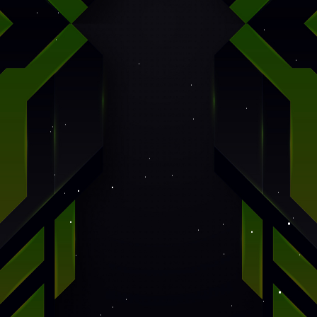
10 มีนาคม 2025
การเล่นสล็อตออนไลน์ในปัจจุบันเป็นกิจกรรมที่ได้รับความนิยม
อย่างมากในหมู่นักเสี่ยงโชคและนักพนันออนไลน์ โดยเฉพาะกับ
การ ปั่นสล็อตฟรี ซึ่งเป็นตัวเลือกที่ทำให้ผู้เล่นสามารถทดลอง
เล่นเกมสล็อตโดยไม่ต้องเสียเงิ […]