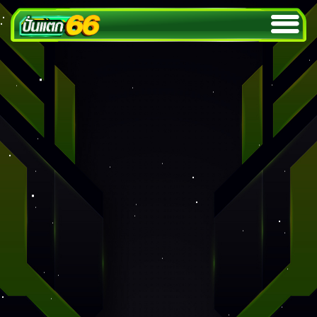
slot
เล่นสล็อตฟรี เกมสล็อต ปันโปร66
ที่รวยเร็ว สิ่งหนึ่งที่คุณควรรู้
6 พฤศจิกายน 2025