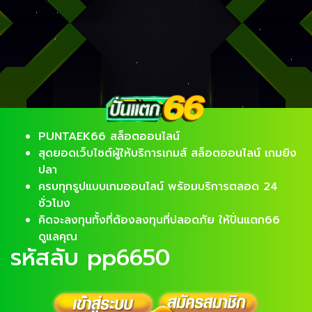
16 กันยายน 2025
ทดลองเล่นสล็อตทุกค่าย บนมือถือ สะดวก รวดเร็ว เล่นได้ทุก
ที่ ทุกเวลา ยุคดิจิทัลที่ทุกอย่างสามารถเข้าถึงได้ง่ายขึ้น การ
เล่นสล็อตออนไลน์ก็เช่นกัน ไม่จำเป็นต้องเดินทางไปยังคาสิโน
จริงอีกต่อไป เพราะตอนนี้คุณ […]
PUNTAEK66 สล็อตออนไลน์
สุดยอดเว็บไซต์ผู้ให้บริการเกมส์ สล็อตออนไลน์ เกมยิง
ปลา
ครบทุกรูปแบบเกมออนไลน์ พร้อมบริการตลอด 24
ชั่วโมง
คิดจะลงทุนทั้งที่ต้องลงทุนที่ปลอดภัย ให้ปั่นแตก66
ดูแลคุณ
รหัสลับ pp6650