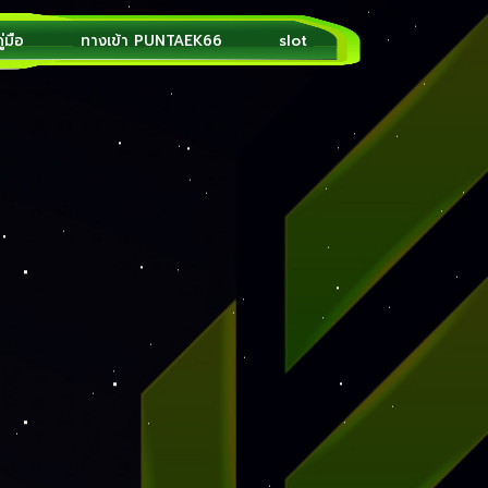
ู่มือ
ทางเข้า PUNTAEK66
slot