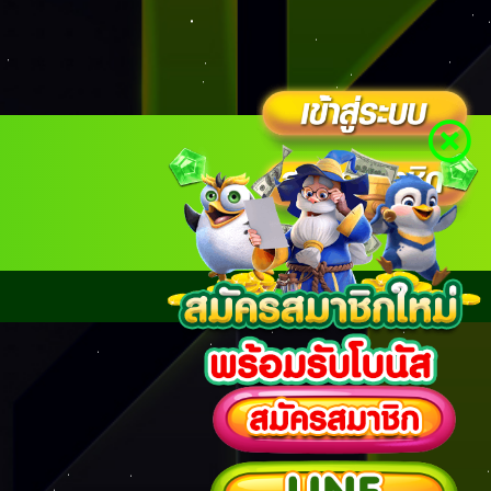
นึ่งในเกมที่มีผู้เล่นหลากหลายกลุ่มให้ความสนใจ