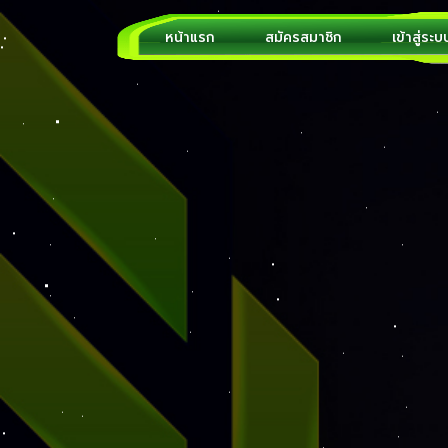
หน้าแรก
สมัครสมาชิก
เข้าสู่ระบ
slot
ซุปเปอร์ สล็อต ฟีเจอร์การเล