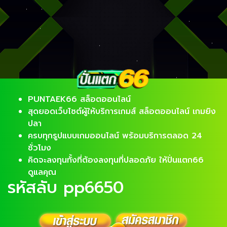
5 พฤษภาคม 2025
สล็อต 2025 เว็บตรงไม่ผ่านเอเย่นต์ เว็บสล็อตใหม่ล่าสุด เว็บ
ไหนดี ที่น่าเล่นมากที่สุด สล็อต 2025 วงการสล็อตออนไลน์
ยังคงเติบโตอย่างต่อเนื่อง โดยเฉพาะ เว็บตรงไม่ผ่านเอเย่นต์
ที่ได้รับความนิยมสูงขึ้นจากผู้ […]
PUNTAEK66 สล็อตออนไลน์
สุดยอดเว็บไซต์ผู้ให้บริการเกมส์ สล็อตออนไลน์ เกมยิง
ปลา
ครบทุกรูปแบบเกมออนไลน์ พร้อมบริการตลอด 24
ชั่วโมง
คิดจะลงทุนทั้งที่ต้องลงทุนที่ปลอดภัย ให้ปั่นแตก66
ดูแลคุณ
รหัสลับ pp6650