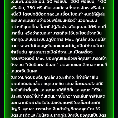
เงินเพิ่มเติมต่อไปนี้: 50 ฟรีสปิน, 200 ฟรีสปิน, 400
ฟรีสปิน, 750 ฟรีสปินและแม้กระทั่งการจัดหาฟรีสปิน
หนึ่งปี โดยปกติข้อตกลงและเงื่อนไขจะกำหนดให้ผู้เล่น
สะสมคะแนนตามจำนวนฟรีสปินหรือจำนวนคะแนน
อย่างที่คุณเห็นสล็อตมีปฏิสัมพันธ์กับคุณสมบัติพิเศษนี้
มากขึ้น หวังว่าคุณจะสามารถที่จะใช้ประโยชน์จากมัน
หากคุณเล่นบนระบบปฏิบัติการ Mac คุณลักษณะโบนัส
สามารถพบได้ในเมนูเงินสดและจะไม่ถูกเปิดใช้งานโดย
ค่าเริ่มต้น คุณสามารถเปิดใช้งานและเปิดเครื่อง
คอมพิวเตอร์ Mac ของคุณและช่วยให้คุณสามารถเข้า
ถึงส่วน “เงินปันผลเงินสด” ของเกมและเลือกจากเกมที่
เสนอเงินปันผล
ในความคิดของฉันคุณลักษณะสำคัญที่ทำให้คาสิโน
ออนไลน์เล่นสล็อตสนุกมากขึ้น เล่นสล็อตออนไลน์ที่มี
โบนัสที่น่าตื่นเต้นและคุณสมบัติที่ดีขึ้นและคุณจะได้รับ
ประสบการณ์ที่น่าตื่นเต้นมากขึ้นกว่าการเล่นที่คาสิโนสด
นอกจากนี้อย่าลืมรับโบนัสเงินสดฟรีในสล็อตโดยใช้
บัญชี คุณสามารถฝากเงินเข้าบัญชีของคุณโดยใช้
บัตรเครดิตและโบนัสจะปรากฏในบัญชีของคุณเป็นบัตร