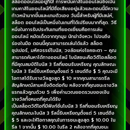
สล็อตออนไลน์อยู่ที่นี่! การพนันคาสิโนออนไลน์ซึ่งเป็น
เกมคาสิโนออนไลน์ที่มีชื่อเสียงอยู่แล้วและตอนนี้มีความ
ก้าวหน้ามากขึ้นและเกมตัวเอง วันนี้สำหรับผู้ที่มีเสน่ห์,
สล็อต ออนไลน์เป็นหนึ่งในเกมที่ได้เปรียบมากที่สุด. วิธี
หนึ่งในการรับประกันเกมที่ยอดเยี่ยมคือการเล่น
ออนไลน์ หมัดเด็ดจากทุกมุม นักฆ่าจังหวะ ไปจนถึง
ร่องในมือ ตอนนี้คุณสามารถเล่นได้แล้ว สล็อต
ซุปเปอร์, มหัศจรรย์โบนัส, วงล้อแห่งโชคชะตา – คุณ
สามารถค้นหาได้ทางออนไลน์ โบนัสชนะคือวิดีโอสล็อต
ที่มีคุณสมบัติโบนัส 3 รีลที่ยอมรับเหรียญ คุณลักษณะ
โบนัส 3 รีลนี้รับเหรียญตั้งแต่ 5 เซนต์ถึง $ 5 คุณจะมี
โอกาสได้รับรางวัลสูงสุด $ 10 หากคุณสามารถรีล
สัญลักษณ์สามครั้งติดต่อกัน หลังจากที่คุณชนะรางวัล
แรกแล้วคูณด้วย 5 เพื่อคำนวณยอดรวมของเงิน
รางวัลทั้งหมดที่คุณได้รับ
เป็นสล็อตวิดีโอที่มีฟังก์ชั่นโบนัส 3 รีลที่ยอมรับเหรียญ
คุณลักษณะโบนัส 3 รีลนี้รับเหรียญตั้งแต่ 5 เซนต์ถึง
$ 5 และจะให้โอกาสคุณในการชนะสูงสุด $ 10.00 ใน
รีล 1 จากนั้น $ 10.00 ในรีล 2 หลังจากที่คุณชนะ