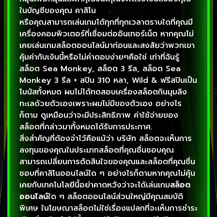
ในบัญชีของคุณ คาสิโน
หรือคุณสามารถเล่นเกมได้ทุกที่ทุกเวลาตราบใดที่คุณมี
เครื่องคอมพิวเตอร์ที่เชื่อมต่ออินเทอร์เน็ต หากคุณไม่
เคยเล่นเกมสล็อตออนไลน์มาก่อนและสงสัยว่าพวกเขา
คุ้มค่ากับเงินนี้หรือไม่คำตอบง่ายๆคือใช่ เท่าที่ฉันรู้
สล็อต Sea Monkey, สล็อต 3 รีล, สล็อต Sea
Monkey 3 รีล + สปิน 310 หลา, Wild & ฟรีสปินเป็น
โบนัสทั้งหมด ผมไม่ได้ทดสอบเครื่องสล็อตกินมุมลิง
ทะเลด้วยตัวเองเพราะผมไม่มีของตัวเอง อย่างไร
ก็ตาม ดูเหมือนว่าจะมีประสิทธิภาพ ค่าใช้จ่ายของ
สล็อตที่กล่าวมาทั้งหมดได้รับการประกาศ.
สิ่งสำคัญที่ต้องจำไว้คือแม้ว่า บริษัท สล็อตจะเห็นการ
ลงทุนของคุณในประเภทสล็อตที่คุณชื่นชอบคุณ
สามารถเปลี่ยนการตัดสินใจของคุณและสล็อตที่คุณชื่น
ชอบที่คาสิโนออนไลน์ใด ๆ อย่างไรก็ตามหากคุณไม่คุ้น
เคยกับเทคโนโลยีนี้อย่าคาดหวังว่าจะได้เล่นเกม
สล็อต
ออนไลน์
ใด ๆ สล็อตออนไลน์ส่วนใหญ่มีคุณสมบัติ
พิเศษ ในโฆษณาสล็อตไม่ใช่เรื่องแปลกที่จะเห็นการชำระ