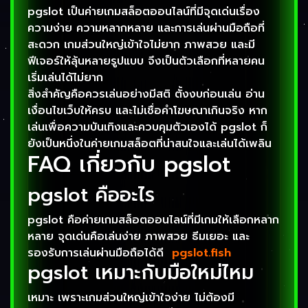
pgslot เป็นค่ายเกมสล็อตออนไลน์ที่มีจุดเด่นเรื่อง
ความง่าย ความหลากหลาย และการเล่นผ่านมือถือที่
สะดวก เกมส่วนใหญ่เข้าใจไม่ยาก ภาพสวย และมี
ฟีเจอร์ให้ลุ้นหลายรูปแบบ จึงเป็นตัวเลือกที่หลายคน
เริ่มเล่นได้ไม่ยาก
สิ่งสำคัญคือควรเล่นอย่างมีสติ ตั้งงบก่อนเล่น อ่าน
เงื่อนไขเว็บให้ครบ และไม่เชื่อคำโฆษณาเกินจริง หาก
เล่นเพื่อความบันเทิงและควบคุมตัวเองได้ pgslot ก็
ยังเป็นหนึ่งในค่ายเกมสล็อตที่น่าสนใจและเล่นได้เพลิน
FAQ เกี่ยวกับ pgslot
pgslot คืออะไร
pgslot คือค่ายเกมสล็อตออนไลน์ที่มีเกมให้เลือกหลาก
หลาย จุดเด่นคือเล่นง่าย ภาพสวย ธีมเยอะ และ
รองรับการเล่นผ่านมือถือได้ดี
pgslot.fish
pgslot เหมาะกับมือใหม่ไหม
เหมาะ เพราะเกมส่วนใหญ่เข้าใจง่าย ไม่ต้องมี