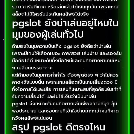
รวย การันตีแตก หรือเล่นแล้วได้เงินทุกวัน เพราะเกม
สล็อตไม่มีใครรับประกันผลลัพธ์ได้จริง
pgslot ยังน่าเล่นอยู่ไหมใน
มุมของผู้เล่นทั่วไป
ถ้ามองในมุมความบันเทิง pgslot ยังถือว่าน่าเล่น
เพราะมีเกมให้เลือกเยอะ ภาพสวย เล่นง่าย และรองรับ
มือถือได้ดี เหมาะกับทั้งมือใหม่และคนที่อยากหาเกมใหม่
ๆ เปลี่ยนบรรยากาศ
แต่ถ้ามองในมุมการทำกำไร ต้องพูดตรง ๆ ว่าไม่ควร
คาดหวังแบบนั้น เพราะเกมสล็อตเป็นเกมเสี่ยงดวง มี
ทั้งโอกาสได้และเสีย การเล่นที่เหมาะสมที่สุดคือเล่นเท่าที่
รับความเสี่ยงได้ และไม่ใช้เงินจำเป็นมาเล่น
pgslot จึงเหมาะกับคนที่อยากเล่นเพื่อความสนุก ลุ้น
พอประมาณ และชอบเกมที่เข้าใจง่ายมากกว่าคนที่คาด
หวังผลลัพธ์แน่นอน
สรุป pgslot ดีตรงไหน