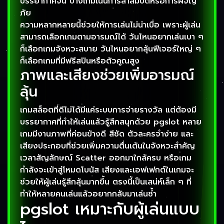
บรรยากาศจีน บางเกมเน้นการล่าสมบัติหรือการผจญ
ภัย
ความหลากหลายนี้ช่วยให้การเล่นไม่น่าเบื่อ เพราะผู้เล่น
สามารถเลือกเกมตามอารมณ์ได้ วันไหนอยากเล่นเบา ๆ
ก็เลือกเกมจังหวะสบาย วันไหนอยากลุ้นฟีเจอร์ใหญ่ ๆ
ก็เลือกเกมที่มีฟรีสปินหรือตัวคูณสูง
ภาพและเสียงช่วยเพิ่มอารมณ์
ลุ้น
เกมสล็อตที่ดีไม่ได้มีแค่ระบบการจ่ายรางวัล แต่ต้องมี
บรรยากาศที่ทำให้เล่นแล้วรู้สึกสนุกด้วย pgslot หลาย
เกมมีงานภาพที่ค่อนข้างดี สีชัด ตัวละครจำง่าย และ
เสียงประกอบที่ช่วยเพิ่มความตื่นเต้นในจังหวะสำคัญ
เวลาสัญลักษณ์ Scatter ออกมาใกล้ครบ หรือเกม
กำลังจะเข้าสู่โหมดโบนัส เสียงและเอฟเฟกต์ในเกมจะ
ช่วยให้ผู้เล่นรู้สึกลุ้นมากขึ้น ตรงนี้เป็นเสน่ห์เล็ก ๆ ที่
ทำให้หลายคนเล่นแล้วอยากกลับมาเล่นซ้ำ
pgslot เหมาะกับผู้เล่นแบบ