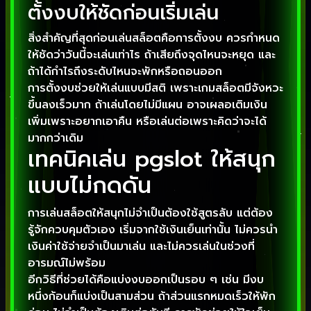
ตั้งงบให้ชัดก่อนเริ่มเล่น
สิ่งสำคัญที่สุดก่อนเล่นสล็อตคือการตั้งงบ ควรกำหนด
ให้ชัดว่าวันนี้จะเล่นเท่าไร ถ้าเสียถึงจุดไหนจะหยุด และ
ถ้าได้กำไรถึงระดับไหนจะพักหรือถอนออก
การตั้งงบช่วยให้เล่นแบบมีสติ เพราะเกมสล็อตมีจังหวะ
ขึ้นลงเร็วมาก ถ้าเล่นโดยไม่มีแผน อาจเผลอเติมเงิน
เพิ่มเพราะอยากเอาคืน หรือเล่นต่อเพราะคิดว่าจะได้
มากกว่าเดิม
เทคนิคเล่น pgslot ให้สนุก
แบบไม่กดดัน
การเล่นสล็อตให้สนุกไม่จำเป็นต้องใช้สูตรลับ แต่ต้อง
รู้จักควบคุมตัวเอง เริ่มจากใช้เงินเย็นเท่านั้น ไม่ควรนำ
เงินค่าใช้จ่ายจำเป็นมาเล่น และไม่ควรเล่นในช่วงที่
อารมณ์ไม่พร้อม
อีกวิธีที่ช่วยได้คือแบ่งงบออกเป็นรอบ ๆ เช่น มีงบ
หนึ่งก้อนก็แบ่งเป็นสามส่วน ถ้าส่วนแรกหมดเร็วให้พัก