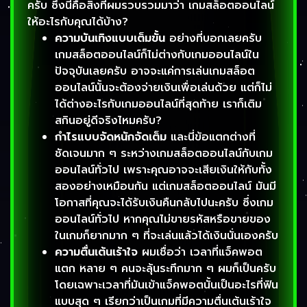
ครับ ซึ่งนี่คือสิ่งที่ผมรวบรวมมาว่า เกมสล็อตออนไลน์
ให้อะไรกับคุณได้บ้าง?
ความบันเทิงแบบเต็มขั้น
อย่างที่บอกเลยครับ
เกมสล็อตออนไลน์ก็ไม่ต่างกับเกมออนไลน์ใน
ปัจจุบันเลยครับ อาจจะแค่การเล่นเกมสล็อต
ออนไลน์นั้นจะต้องจ่ายเงินเพื่อเล่นด้วย แต่ก็ไม่
ได้ต่างอะไรกับเกมออนไลน์ที่สุดท้าย เราก็เติม
สกินอยู่ดีจริงไหมครับ?
กำไรแบบจัดหนักจัดเต็ม
และนี่ข้อแตกต่างที่
ชัดเจนมาก ๆ ระหว่างเกมสล็อตออนไลน์กับเกม
ออนไลน์ทั่วไป เพราะคุณอาจจะเสียเงินให้กับทั้ง
สองอย่างเหมือนกัน แต่เกมสล็อตออนไลน์ มันมี
โอกาสที่คุณจะได้รับเงินคืนกลับไปนะครับ ซึ่งเกม
ออนไลน์ทั่วไป หากคุณไม่ขายรหัสหรือขายของ
ในเกมก็ยากมาก ๆ ที่จะเล่นแล้วได้เงินนั่นเองครับ
ความตื่นเต้นเร้าใจ
ผมเชื่อว่า เวลาที่แจ็คพอต
แตก หลาย ๆ คนจะลุ้นระทึกมาก ๆ ผมก็เป็นครับ
โดยเฉพาะเวลาที่มันเข้าแจ็คพอตนั้นเป็นอะไรที่ฟิน
แบบสุด ๆ เรียกว่าเป็นเกมที่มีความตื่นเต้นเร้าใจ