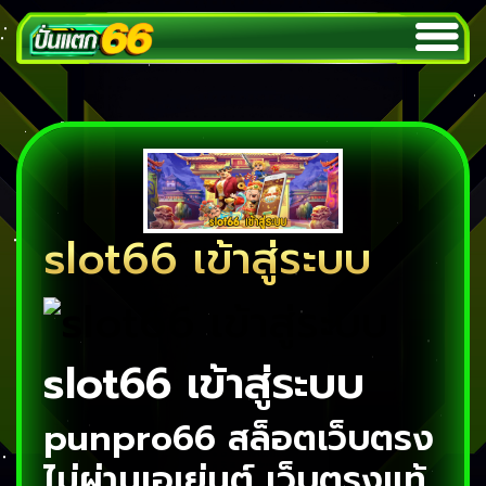
slot66 เข้าสู่ระบบ
slot66 เข้าสู่ระบบ
punpro66 สล็อตเว็บตรง
ไม่ผ่านเอเย่นต์ เว็บตรงแท้