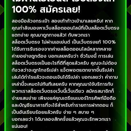
100% สมัครเลย!
สองมือล้วงกระเป๋า สองเท้าก้าวเข้ามาเลยครับ! หาก
คุณกำลังมองหาเว็บสล็อตออนไลน์ที่เป็นสล็อตเว็บตรง
แตกง่าย คุณมาถูกทางแล้ว! กับพวกเรา
เว็บสล็อต
66
สล็อตเว็บตรง ไม่ผ่านเอเย่นต์ เป็นเว็บตรงแท้ 100%
ได้รับการรับรองจากค่ายสล็อตออนไลน์หลากหลาย
ค่ายอย่างถูกต้อง บอกเลยครับว่า ชั่วโมงนี้ การเล่น
สล็อตเว็บตรงเป็นอะไรที่ดีที่สุดแล้วครับ คุณจะไม่ต้อง
กังวลว่าจะถูกโกงรึเปล่า แจ็ตพอตแตกยากขึ้นรึเปล่า
เล่นได้กำไรแล้วจะถอนเงินได้รึเปล่า บอกเลยว่า คำถาม
เหล่านี้จะหมดไปทันทีเลยครับ หากคุณมาใช้บริการกับ
พวกเราสล็อตเว็บตรงเว็บนี้เว็บเดียว สมัครสมาชิกก็
ง่ายแสนง่าย เพียงแค่คุณเตรียมเบอร์โทรศัพท์มือถือ
และบัญชีธนาคารที่จะใช้สำหรับทำรายการฝากถอน ก็
เป็นอันเรียบร้อยแล้วครับ ง่าย ๆ สบาย ๆ
บอกเลยว่า ได้มาลองสักครั้งแล้วคุณจะรักพวกเรา
แน่นอน!