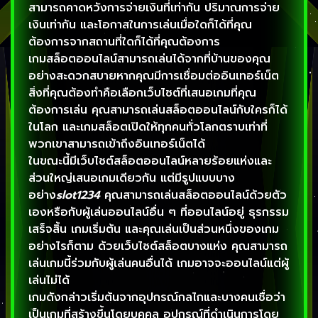
สามารถคาดหวังการจ่ายเงินที่เท่ากัน ปริมาณการจ่าย
เงินเท่ากัน และโอกาสในการเล่นเมื่อใดก็ได้ที่คุณ
ต้องการจากสถานที่ใดก็ได้ที่คุณต้องการ
เกมสล็อตออนไลน์สามารถเล่นได้จากที่บ้านของคุณ
อย่างสะดวกสบายหากคุณมีการเชื่อมต่ออินเทอร์เน็ต
สิ่งที่คุณต้องทำคือเลือกเว็บไซต์ที่เสนอเกมที่คุณ
ต้องการเล่น คุณสามารถเล่นสล็อตออนไลน์กับใครก็ได้
ในโลก และเกมสล็อตเปิดให้ทุกคนทั่วโลกตราบเท่าที่
พวกเขาสามารถเข้าถึงอินเทอร์เน็ตได้
ในขณะนี้มีเว็บไซต์สล็อตออนไลน์หลายร้อยแห่งและ
ส่วนใหญ่เสนอเกมเดียวกัน แต่มีรูปแบบบาง
อย่าง
slot1234
คุณสามารถเล่นสล็อตออนไลน์ด้วยตัว
เองหรือกับผู้เล่นออนไลน์อื่น ๆ ที่ออนไลน์อยู่ ธุรกรรม
เสร็จสิ้น เกมเริ่มต้น และคุณเล่นเป็นส่วนหนึ่งของเกม
อย่างไรก็ตาม ด้วยเว็บไซต์สล็อตบางแห่ง คุณสามารถ
เล่นเกมนี้ร่วมกับผู้เล่นคนอื่นได้ เกมอาจจะออนไลน์แต่ผู้
เล่นไม่ได้
เกมดังกล่าวเริ่มต้นจากอุปกรณ์กลไกและบางคนเชื่อว่า
เป็นเกมที่สร้างขึ้นโดยบุคคล อุปกรณ์ที่ดำเนินการโดย