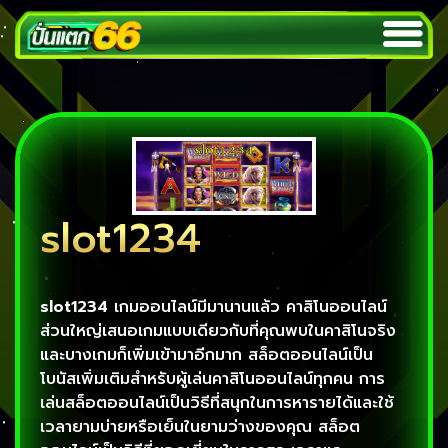
slot1234
slot1234
เกมออนไลน์มีมานานแล้ว คาสิโนออนไลน์
ส่วนใหญ่เสนอเกมแบบเดียวกับที่คุณพบในคาสิโนจริง
และบางเกมก็เพิ่มเข้ามาอีกมาก สล็อตออนไลน์เป็น
โบนัสเพิ่มเติมสำหรับผู้เล่นคาสิโนออนไลน์ทุกคน การ
เล่นสล็อตออนไลน์เป็นวิธีที่สนุกในการหารายได้และใช้
เวลายามบ่ายหรือเย็นในยามว่างของคุณ สล็อต