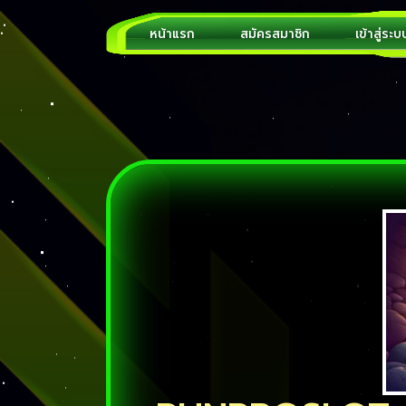
หน้าแรก
สมัครสมาชิก
เข้าสู่ระบ