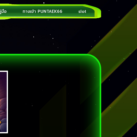
ู่มือ
ทางเข้า PUNTAEK66
slot