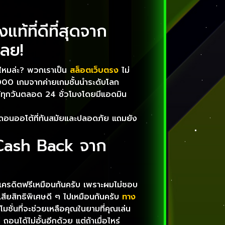
้ที่ดีที่สุดจาก
ลย!
ไหมล่ะ? พวกเราเป็น
สล็อตเว็บตรง
ไม่
00 เกมจากค่ายเกมชั้นนำระดับโลก
้ทุกวันตลอด 24 ชั่วโมงโดยมีแอดมิน
อนออโต้ที่ทันสมัยและปลอดภัย แถมยัง
บ Cash Back จาก
สเครดิตฟรีเหมือนกันครับ เพราะผมไม่ชอบ
าเสียสิทธิพิเศษดี ๆ ไปเหมือนกันครับ
ทาง
่นที่จะช่วยเหลือคุณในยามที่คุณเล่น
อนได้ไม่อั้นอีกด้วย แต่ถ้าเมื่อไหร่