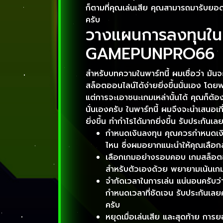
ก็ตามที่คุณเล่นเสีย คุณสามารถมารับยอด
ครับ
วางแผนการลงทุนในเ
GAMEPUNPRO66
สำหรับบทความในพาร์ทนี้ ผมเชื่อว่า มั
สล็อตออนไลน์ได้ง่ายยิ่งขึ้นนั่นเอง
แต่การจะเอาชนะเกมเหล่านั้นได้ คุณก็ต้
นั่นเองครับ ในพาร์ทนี้ ผมจึงจะนำเสนอ
ยิ่งขึ้น ทำกำไรได้มากยิ่งขึ้น รับประกั
กำหนดเงินลงทุน
คุณควรกำหนดเงิน
ไหน ซึ่งผมอยากแนะนำให้คุณเลือกลง
เลือกเกมอย่างรอบคอบ
เกมสล็อต
สำหรับตัวเองด้วย พยายามเน้นเกมที
จำกัดเวลาในการเล่น
แน่นอนครับว
กำหนดเวลาที่ชัดเจน รับประกันเลย
ครับ
หยุดเมื่อเล่นเสีย
และสุดท้าย การยอม