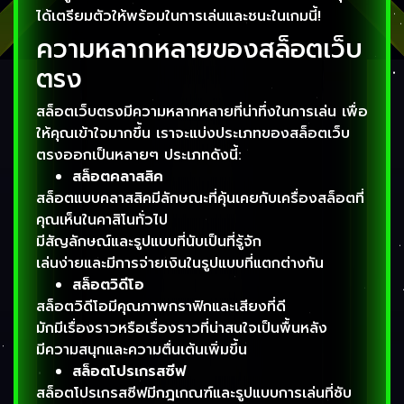
ได้เตรียมตัวให้พร้อมในการเล่นและชนะในเกมนี้!
ความหลากหลายของสล็อตเว็บ
ตรง
สล็อตเว็บตรงมีความหลากหลายที่น่าทึ่งในการเล่น เพื่อ
ให้คุณเข้าใจมากขึ้น เราจะแบ่งประเภทของสล็อตเว็บ
ตรงออกเป็นหลายๆ ประเภทดังนี้:
สล็อตคลาสสิค
สล็อตแบบคลาสสิคมีลักษณะที่คุ้นเคยกับเครื่องสล็อตที่
คุณเห็นในคาสิโนทั่วไป
มีสัญลักษณ์และรูปแบบที่นับเป็นที่รู้จัก
เล่นง่ายและมีการจ่ายเงินในรูปแบบที่แตกต่างกัน
สล็อตวิดีโอ
สล็อตวิดีโอมีคุณภาพกราฟิกและเสียงที่ดี
มักมีเรื่องราวหรือเรื่องราวที่น่าสนใจเป็นพื้นหลัง
มีความสนุกและความตื่นเต้นเพิ่มขึ้น
สล็อตโปรเกรสซีฟ
สล็อตโปรเกรสซีฟมีกฎเกณฑ์และรูปแบบการเล่นที่ซับ