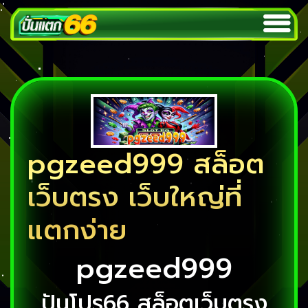
pgzeed999 สล็อต
เว็บตรง เว็บใหญ่ที่
แตกง่าย
pgzeed999
ปันโปร66 สล็อตเว็บตรง