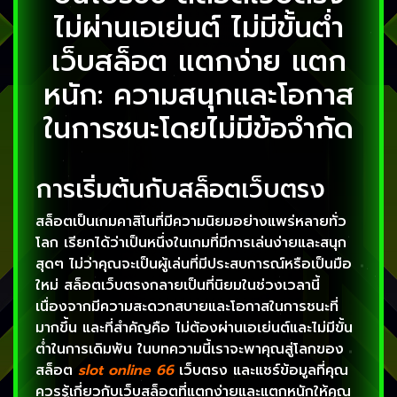
ไม่ผ่านเอเย่นต์ ไม่มีขั้นต่ำ
เว็บสล็อต แตกง่าย แตก
หนัก: ความสนุกและโอกาส
ในการชนะโดยไม่มีข้อจำกัด
การเริ่มต้นกับสล็อตเว็บตรง
สล็อตเป็นเกมคาสิโนที่มีความนิยมอย่างแพร่หลายทั่ว
โลก เรียกได้ว่าเป็นหนึ่งในเกมที่มีการเล่นง่ายและสนุก
สุดๆ ไม่ว่าคุณจะเป็นผู้เล่นที่มีประสบการณ์หรือเป็นมือ
ใหม่ สล็อตเว็บตรงกลายเป็นที่นิยมในช่วงเวลานี้
เนื่องจากมีความสะดวกสบายและโอกาสในการชนะที่
มากขึ้น และที่สำคัญคือ ไม่ต้องผ่านเอเย่นต์และไม่มีขั้น
ต่ำในการเดิมพัน ในบทความนี้เราจะพาคุณสู่โลกของ
สล็อต
slot online 66
เว็บตรง และแชร์ข้อมูลที่คุณ
ควรรู้เกี่ยวกับเว็บสล็อตที่แตกง่ายและแตกหนักให้คุณ