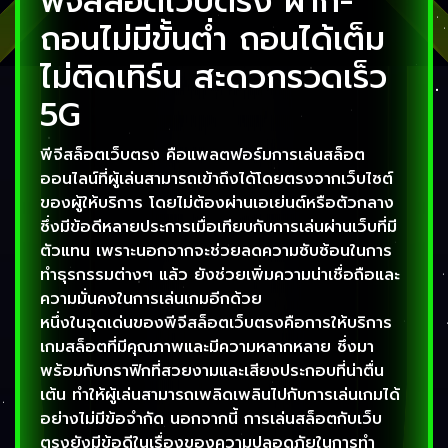
พีจีสล็อตเว็บตรง ฝาก-
ถอนไม่มีขั้นต่ำ ถอนได้เต็ม
ไม่ติดเทิร์น สะดวกรวดเร็ว
5G
พีจีสล็อตเว็บตรง คือแพลตฟอร์มการเล่นสล็อต
ออนไลน์ที่ผู้เล่นสามารถเข้าถึงได้โดยตรงจากเว็บไซต์
ของผู้ให้บริการ โดยไม่ต้องผ่านเอเย่นต์หรือตัวกลาง
ซึ่งมีข้อดีหลายประการเมื่อเทียบกับการเล่นผ่านเว็บที่มี
ตัวแทน เพราะนอกจากจะช่วยลดความซับซ้อนในการ
ทำธุรกรรมต่างๆ แล้ว ยังช่วยเพิ่มความน่าเชื่อถือและ
ความมั่นคงในการเล่นเกมอีกด้วย
หนึ่งในจุดเด่นของพีจีสล็อตเว็บตรงคือการให้บริการ
เกมสล็อตที่มีคุณภาพและมีความหลากหลาย ซึ่งมา
พร้อมกับกราฟิกที่สวยงามและเสียงประกอบที่น่าตื่น
เต้น ทำให้ผู้เล่นสามารถเพลิดเพลินไปกับการเล่นเกมได้
อย่างไม่มีข้อจำกัด นอกจากนี้ การเล่นสล็อตกับเว็บ
ตรงยังมีข้อดีในเรื่องของความปลอดภัยในการทำ