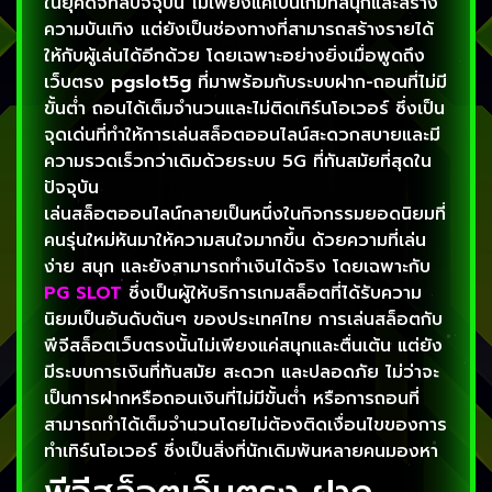
ในยุคดิจิทัลปัจจุบัน ไม่เพียงแค่เป็นเกมที่สนุกและสร้าง
ความบันเทิง แต่ยังเป็นช่องทางที่สามารถสร้างรายได้
ให้กับผู้เล่นได้อีกด้วย โดยเฉพาะอย่างยิ่งเมื่อพูดถึง
เว็บตรง
pgslot5g
ที่มาพร้อมกับระบบฝาก-ถอนที่ไม่มี
ขั้นต่ำ ถอนได้เต็มจำนวนและไม่ติดเทิร์นโอเวอร์ ซึ่งเป็น
จุดเด่นที่ทำให้การเล่นสล็อตออนไลน์สะดวกสบายและมี
ความรวดเร็วกว่าเดิมด้วยระบบ 5G ที่ทันสมัยที่สุดใน
ปัจจุบัน
เล่นสล็อตออนไลน์กลายเป็นหนึ่งในกิจกรรมยอดนิยมที่
คนรุ่นใหม่หันมาให้ความสนใจมากขึ้น ด้วยความที่เล่น
ง่าย สนุก และยังสามารถทำเงินได้จริง โดยเฉพาะกับ
PG SLOT
ซึ่งเป็นผู้ให้บริการเกมสล็อตที่ได้รับความ
นิยมเป็นอันดับต้นๆ ของประเทศไทย การเล่นสล็อตกับ
พีจีสล็อตเว็บตรงนั้นไม่เพียงแค่สนุกและตื่นเต้น แต่ยัง
มีระบบการเงินที่ทันสมัย สะดวก และปลอดภัย ไม่ว่าจะ
เป็นการฝากหรือถอนเงินที่ไม่มีขั้นต่ำ หรือการถอนที่
สามารถทำได้เต็มจำนวนโดยไม่ต้องติดเงื่อนไขของการ
ทำเทิร์นโอเวอร์ ซึ่งเป็นสิ่งที่นักเดิมพันหลายคนมองหา