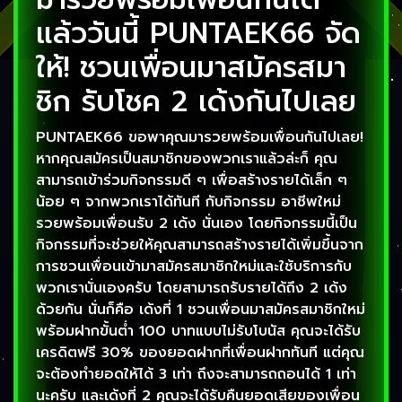
แล้ววันนี้ PUNTAEK66 จัด
ให้! ชวนเพื่อนมาสมัครสมา
ชิก รับโชค 2 เด้งกันไปเลย
PUNTAEK66 ขอพาคุณมารวยพร้อมเพื่อนกันไปเลย!
หากคุณสมัครเป็นสมาชิกของพวกเราแล้วล่ะก็ คุณ
สามารถเข้าร่วมกิจกรรมดี ๆ เพื่อสร้างรายได้เล็ก ๆ
น้อย ๆ จากพวกเราได้ทันที กับกิจกรรม อาชีพใหม่
รวยพร้อมเพื่อนรับ 2 เด้ง นั่นเอง โดยกิจกรรมนี้เป็น
กิจกรรมที่จะช่วยให้คุณสามารถสร้างรายได้เพิ่มขึ้นจาก
การชวนเพื่อนเข้ามาสมัครสมาชิกใหม่และใช้บริการกับ
พวกเรานั่นเองครับ โดยสามารถรับรายได้ถึง 2 เด้ง
ด้วยกัน นั่นก็คือ เด้งที่ 1 ชวนเพื่อนมาสมัครสมาชิกใหม่
พร้อมฝากขั้นต่ำ 100 บาทแบบไม่รับโบนัส คุณจะได้รับ
เครดิตฟรี 30% ของยอดฝากที่เพื่อนฝากทันที แต่คุณ
จะต้องทำยอดให้ได้ 3 เท่า ถึงจะสามารถถอนได้ 1 เท่า
นะครับ และเด้งที่ 2 คุณจะได้รับคืนยอดเสียของเพื่อน