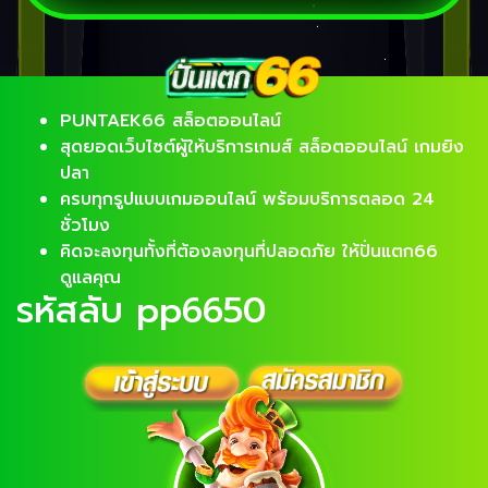
PUNTAEK66 สล็อตออนไลน์
สุดยอดเว็บไซต์ผู้ให้บริการเกมส์ สล็อตออนไลน์ เกมยิง
ปลา
ครบทุกรูปแบบเกมออนไลน์ พร้อมบริการตลอด 24
ชั่วโมง
คิดจะลงทุนทั้งที่ต้องลงทุนที่ปลอดภัย ให้ปั่นแตก66
ดูแลคุณ
รหัสลับ pp6650