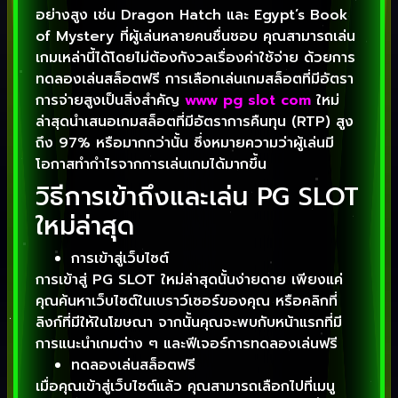
อย่างสูง เช่น Dragon Hatch และ Egypt’s Book
of Mystery ที่ผู้เล่นหลายคนชื่นชอบ คุณสามารถเล่น
เกมเหล่านี้ได้โดยไม่ต้องกังวลเรื่องค่าใช้จ่าย ด้วยการ
ทดลองเล่นสล็อตฟรี การเลือกเล่นเกมสล็อตที่มีอัตรา
การจ่ายสูงเป็นสิ่งสำคัญ
www pg slot com
ใหม่
ล่าสุดนำเสนอเกมสล็อตที่มีอัตราการคืนทุน (RTP) สูง
ถึง 97% หรือมากกว่านั้น ซึ่งหมายความว่าผู้เล่นมี
โอกาสทำกำไรจากการเล่นเกมได้มากขึ้น
วิธีการเข้าถึงและเล่น PG SLOT
ใหม่ล่าสุด
การเข้าสู่เว็บไซต์
การเข้าสู่ PG SLOT ใหม่ล่าสุดนั้นง่ายดาย เพียงแค่
คุณค้นหาเว็บไซต์ในเบราว์เซอร์ของคุณ หรือคลิกที่
ลิงก์ที่มีให้ในโฆษณา จากนั้นคุณจะพบกับหน้าแรกที่มี
การแนะนำเกมต่าง ๆ และฟีเจอร์การทดลองเล่นฟรี
ทดลองเล่นสล็อตฟรี
เมื่อคุณเข้าสู่เว็บไซต์แล้ว คุณสามารถเลือกไปที่เมนู