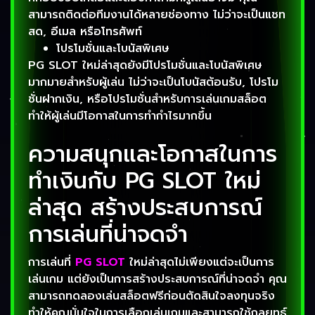
สามารถติดต่อทีมงานได้หลายช่องทาง ไม่ว่าจะเป็นแชท
สด, อีเมล หรือโทรศัพท์
โปรโมชั่นและโบนัสพิเศษ
PG SLOT ใหม่ล่าสุดยังมีโปรโมชั่นและโบนัสพิเศษ
มากมายสำหรับผู้เล่น ไม่ว่าจะเป็นโบนัสต้อนรับ, โปรโม
ชั่นฝากเงิน, หรือโปรโมชั่นสำหรับการเล่นเกมสล็อต
ทำให้ผู้เล่นมีโอกาสในการทำกำไรมากขึ้น
ความสนุกและโอกาสในการ
ทำเงินกับ PG SLOT ใหม่
ล่าสุด สร้างประสบการณ์
การเล่นที่น่าจดจำ
การเล่นที่
PG SLOT
ใหม่ล่าสุดไม่เพียงแต่จะเป็นการ
เล่นเกม แต่ยังเป็นการสร้างประสบการณ์ที่น่าจดจำ คุณ
สามารถทดลองเล่นสล็อตฟรีก่อนตัดสินใจลงทุนจริง
ทำให้คุณมั่นใจในการเลือกเล่นเกมและสามารถใช้กลยุทธ์