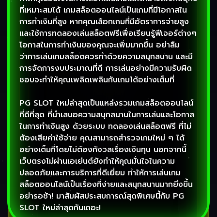
ที่เหมาะสมได้ เกมสล็อตออนไลน์เป็นเกมที่มีโอกาสใน
การทำเงินที่สูง หากคุณเลือกเกมที่มีอัตราการจ่ายสูง
และใช้การทดลองเล่นสล็อตฟรีเพื่อเรียนรู้ฟีเจอร์ต่างๆ
โอกาสในการทำเงินของคุณจะเพิ่มมากขึ้น อย่าลืม
ว่าการเล่นเกมสล็อตควรทำด้วยความสนุกสนาน และมี
การจัดการงบประมาณที่ดี การเล่นอย่างมีความรับผิด
ชอบจะทำให้คุณเพลิดเพลินกับเกมได้อย่างเต็มที่
PG SLOT ใหม่ล่าสุดเป็นแหล่งรวมเกมสล็อตออนไลน์
ที่ดีที่สุด ที่นำเสนอความสนุกสนานในการเล่นและโอกาส
ในการทำเงินสูง ด้วยระบบ ทดลองเล่นสล็อตฟรี ที่ไม่
ต้องเสียค่าใช้จ่าย คุณสามารถสำรวจเกมใหม่ ๆ ได้
อย่างเต็มที่โดยไม่ต้องกังวลเรื่องเงินทุน นอกจากนี้
เว็บตรงไม่ผ่านเอเย่นต์ยังทำให้คุณมั่นใจในความ
ปลอดภัยและการบริการที่ดีเยี่ยม ทำให้การเล่นเกม
สล็อตออนไลน์เป็นเรื่องที่ง่ายและสนุกสนานมากยิ่งขึ้น
อย่ารอช้า! มาสัมผัสประสบการณ์สุดพิเศษนี้กับ PG
SLOT ใหม่ล่าสุดกันเถอะ!