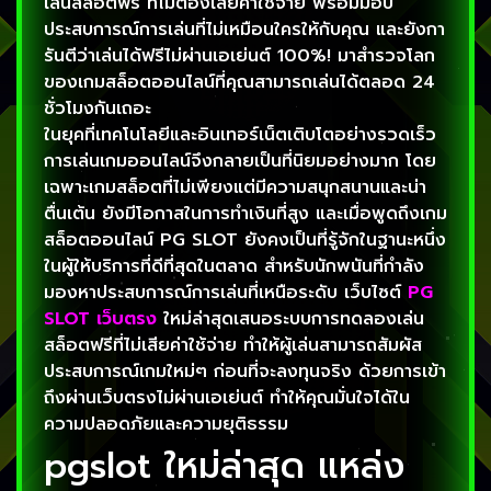
เล่นสล็อตฟรี ที่ไม่ต้องเสียค่าใช้จ่าย พร้อมมอบ
ประสบการณ์การเล่นที่ไม่เหมือนใครให้กับคุณ และยังกา
รันตีว่าเล่นได้ฟรีไม่ผ่านเอเย่นต์ 100%! มาสำรวจโลก
ของเกมสล็อตออนไลน์ที่คุณสามารถเล่นได้ตลอด 24
ชั่วโมงกันเถอะ
ในยุคที่เทคโนโลยีและอินเทอร์เน็ตเติบโตอย่างรวดเร็ว
การเล่นเกมออนไลน์จึงกลายเป็นที่นิยมอย่างมาก โดย
เฉพาะเกมสล็อตที่ไม่เพียงแต่มีความสนุกสนานและน่า
ตื่นเต้น ยังมีโอกาสในการทำเงินที่สูง และเมื่อพูดถึงเกม
สล็อตออนไลน์ PG SLOT ยังคงเป็นที่รู้จักในฐานะหนึ่ง
ในผู้ให้บริการที่ดีที่สุดในตลาด สำหรับนักพนันที่กำลัง
มองหาประสบการณ์การเล่นที่เหนือระดับ เว็บไซต์
PG
SLOT เว็บตรง
ใหม่ล่าสุดเสนอระบบการทดลองเล่น
สล็อตฟรีที่ไม่เสียค่าใช้จ่าย ทำให้ผู้เล่นสามารถสัมผัส
ประสบการณ์เกมใหม่ๆ ก่อนที่จะลงทุนจริง ด้วยการเข้า
ถึงผ่านเว็บตรงไม่ผ่านเอเย่นต์ ทำให้คุณมั่นใจได้ใน
ความปลอดภัยและความยุติธรรม
pgslot ใหม่ล่าสุด แหล่ง