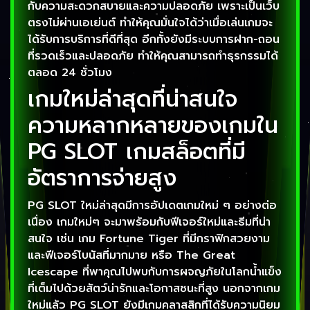
กับความสะดวกสบายและความปลอดภัย เพราะเป็นเว็บ
ตรงไม่ผ่านเอเย่นต์ ทำให้คุณมั่นใจได้ว่าเมื่อเล่นเกมจะ
ได้รับการบริการที่ดีที่สุด อีกทั้งยังมีระบบการฝาก-ถอน
ที่รวดเร็วและปลอดภัย ทำให้คุณสามารถทำธุรกรรมได้
ตลอด 24 ชั่วโมง
เกมใหม่ล่าสุดที่น่าสนใจ
ความหลากหลายของเกมใน
PG SLOT เกมสล็อตที่มี
อัตราการจ่ายสูง
PG SLOT ใหม่ล่าสุดมีการอัปเดตเกมใหม่ ๆ อย่างต่อ
เนื่อง เกมใหม่ๆ จะมาพร้อมกับฟีเจอร์ใหม่และธีมที่น่า
สนใจ เช่น เกม Fortune Tiger ที่มีกราฟิกสวยงาม
และฟีเจอร์โบนัสที่มากมาย หรือ The Great
Icescape ที่พาคุณไปพบกับการผจญภัยในโลกน้ำแข็ง
ที่เต็มไปด้วยสัตว์น่ารักและโอกาสชนะที่สูง นอกจากเกม
ใหม่แล้ว PG SLOT ยังมีเกมคลาสสิกที่ได้รับความนิยม