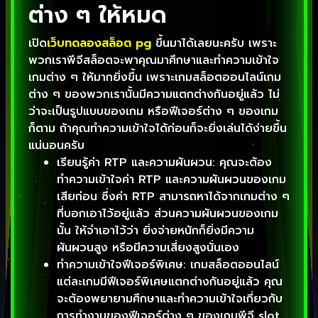
ต่าง ๆ ให้หมด
เปิด
เว็บทดลองสล็อต pg
ขึ้นมาได้เลยนะครับ เพราะ
พวกเราพีจีสล็อตจะพาคุณมาศึกษาและทำความเข้าใจ
เกมต่าง ๆ ให้มากยิ่งขึ้น เพราะเกมสล็อตออนไลน์เกม
ต่าง ๆ ของพวกเรานั้นมีความแตกต่างกันอยู่แล้ว ไม่
ว่าจะเป็นรูปแบบของเกม หรือฟีเจอร์ต่าง ๆ ของเกม
ก็ตาม ถ้าคุณทำความเข้าใจได้ก่อนก็จะยิ่งเล่นได้ง่ายขึ้น
แน่นอนครับ
เรียนรู้ค่า RTP และความผันผวน: คุณจะต้อง
ทำความเข้าใจค่า RTP และความผันผวนของเกม
เสียก่อน ซึ่งค่า RTP สามารถหาได้จากเกมต่าง ๆ
ที่บอกเอาไว้อยู่แล้ว ส่วนความผันผวนของเกม
นั้น ให้จำเอาไว้ว่า ยิ่งจ่ายหนักก็ยิ่งมีความ
ผันผวนสูง หรือมีความเสี่ยงสูงนั่นเอง
ทำความเข้าใจฟีเจอร์พิเศษ: เกมสล็อตออนไลน์
แต่ละเกมมีฟีเจอร์พิเศษแตกต่างกันอยู่แล้ว คุณ
จะต้องพยายามศึกษาและทำความเข้าใจเกี่ยวกับ
การทำงานของฟีเจอร์ต่าง ๆ ของเกมพีจี slot