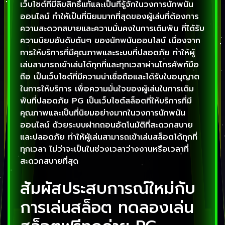
เว็บไซต์ที่มีลิขสิทธิ์แท้และเป็นที่รู้จักในวงการนักพนัน
ออนไลน์ ทำให้เป็นที่นิยมมากที่สุดของผู้เล่นที่ต้องการ
ความสะดวกสบายและความมั่นคงในการเดิมพัน ที่ได้รับ
ความนิยมอันดับต้นๆ ของนักพนันออนไลน์ เนื่องจาก
การให้บริการที่มีคุณภาพและระบบที่ปลอดภัย ทำให้ผู้
เล่นสามารถเข้าเล่นได้ทุกที่และทุกเวลาผ่านโทรศัพท์มือ
ถือ เป็นเว็บไซต์ที่มีความน่าเชื่อถือและได้รับใบอนุญาต
ในการให้บริการ เพื่อความมั่นใจของผู้เล่นในการเดิม
พันที่ปลอดภัย PG เป็นเว็บไซต์สล็อตที่ให้บริการที่มี
คุณภาพและเป็นที่นิยมอย่างมากในวงการนักพนัน
ออนไลน์ ด้วยระบบฝากถอนอัตโนมัติที่สะดวกสบาย
และปลอดภัย ทำให้ผู้เล่นสามารถเข้าเล่นสล็อตได้ทุกที่
ทุกเวลา ไม่ว่าจะเป็นในช่วงเวลาว่างงานหรือเวลาที่
สะดวกสบายที่สุด
สัมผัสประสบการณ์ใหม่กับ
การเล่นสล็อต ทดลองเล่น