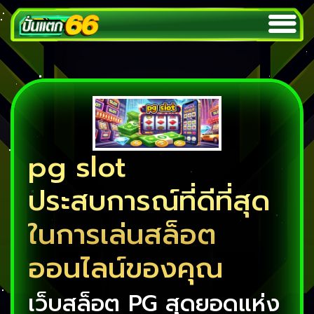
pg slot
ประสบการณ์ที่ดีที่สุด
ในการเล่นสล็อต
ออนไลน์ของคุณ
เว็บสล็อต PG สุดยอดแห่ง