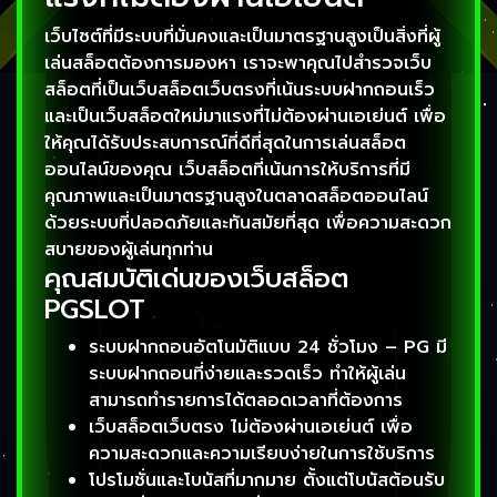
เว็บไซต์ที่มีระบบที่มั่นคงและเป็นมาตรฐานสูงเป็นสิ่งที่ผู้
เล่นสล็อตต้องการมองหา เราจะพาคุณไปสำรวจเว็บ
สล็อตที่เป็นเว็บสล็อตเว็บตรงที่เน้นระบบฝากถอนเร็ว
และเป็นเว็บสล็อตใหม่มาแรงที่ไม่ต้องผ่านเอเย่นต์ เพื่อ
ให้คุณได้รับประสบการณ์ที่ดีที่สุดในการเล่นสล็อต
ออนไลน์ของคุณ เว็บสล็อตที่เน้นการให้บริการที่มี
คุณภาพและเป็นมาตรฐานสูงในตลาดสล็อตออนไลน์
ด้วยระบบที่ปลอดภัยและทันสมัยที่สุด เพื่อความสะดวก
สบายของผู้เล่นทุกท่าน
คุณสมบัติเด่นของเว็บสล็อต
PGSLOT
ระบบฝากถอนอัตโนมัติแบบ 24 ชั่วโมง – PG มี
ระบบฝากถอนที่ง่ายและรวดเร็ว ทำให้ผู้เล่น
สามารถทำรายการได้ตลอดเวลาที่ต้องการ
เว็บสล็อตเว็บตรง ไม่ต้องผ่านเอเย่นต์ เพื่อ
ความสะดวกและความเรียบง่ายในการใช้บริการ
โปรโมชั่นและโบนัสที่มากมาย ตั้งแต่โบนัสต้อนรับ