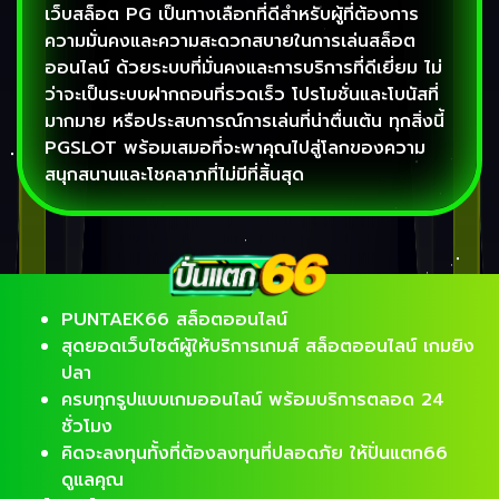
เว็บสล็อต PG เป็นทางเลือกที่ดีสำหรับผู้ที่ต้องการ
ความมั่นคงและความสะดวกสบายในการเล่นสล็อต
ออนไลน์ ด้วยระบบที่มั่นคงและการบริการที่ดีเยี่ยม ไม่
ว่าจะเป็นระบบฝากถอนที่รวดเร็ว โปรโมชั่นและโบนัสที่
มากมาย หรือประสบการณ์การเล่นที่น่าตื่นเต้น ทุกสิ่งนี้
PGSLOT พร้อมเสมอที่จะพาคุณไปสู่โลกของความ
สนุกสนานและโชคลาภที่ไม่มีที่สิ้นสุด
PUNTAEK66 สล็อตออนไลน์
สุดยอดเว็บไซต์ผู้ให้บริการเกมส์ สล็อตออนไลน์ เกมยิง
ปลา
ครบทุกรูปแบบเกมออนไลน์ พร้อมบริการตลอด 24
ชั่วโมง
คิดจะลงทุนทั้งที่ต้องลงทุนที่ปลอดภัย ให้ปั่นแตก66
ดูแลคุณ