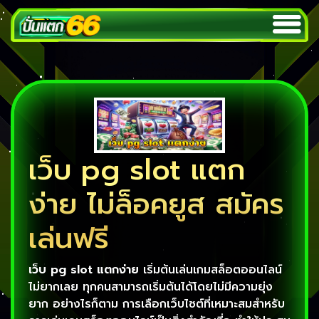
เว็บ pg slot แตก
ง่าย ไม่ล็อคยูส สมัคร
เล่นฟรี
เว็บ pg slot แตกง่าย
เริ่มต้นเล่นเกมสล็อตออนไลน์
ไม่ยากเลย ทุกคนสามารถเริ่มต้นได้โดยไม่มีความยุ่ง
ยาก อย่างไรก็ตาม การเลือกเว็บไซต์ที่เหมาะสมสำหรับ