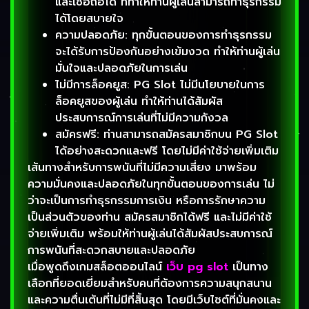
และเชื่อถือได้ ที่ทำให้ท่านผู้เล่นสามารถทำธุรกรรม
ได้โดยสบายใจ
ความปลอดภัย: ทุกขั้นตอนของการทำธุรกรรม
จะได้รับการป้องกันอย่างเข้มงวด ทำให้ท่านผู้เล่น
มั่นใจและปลอดภัยในการเล่น
ไม่มีการล็อคยูส: PG Slot ไม่มีนโยบายในการ
ล็อคยูสของผู้เล่น ทำให้ท่านได้สัมผัส
ประสบการณ์การเล่นที่ไม่มีความกังวล
สมัครฟรี: ท่านสามารถสมัครสมาชิกบน PG Slot
ได้อย่างสะดวกและฟรี โดยไม่มีค่าใช้จ่ายเพิ่มเติม
เส้นทางสำหรับการพนันที่ไม่มีความเสี่ยง มาพร้อม
ความมั่นคงและปลอดภัยในทุกขั้นตอนของการเล่น ไม่
ว่าจะเป็นการทำธุรกรรมการเงิน หรือการรักษาความ
เป็นส่วนตัวของท่าน สมัครสมาชิกได้ฟรี และไม่มีค่าใช้
จ่ายเพิ่มเติม พร้อมให้ท่านผู้เล่นได้สัมผัสประสบการณ์
การพนันที่สะดวกสบายและปลอดภัย
เมื่อพูดถึงเกมสล็อตออนไลน์
เว็บ pg slot
เป็นทาง
เลือกที่ยอดเยี่ยมสำหรับคนที่ต้องการความสนุกสนาน
และความตื่นเต้นที่ไม่มีที่สิ้นสุด โดยมีเว็บไซต์ที่มั่นคงและ