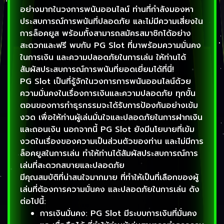
อย่างมากในวงการพนันออนไลน์ ท่านที่กำลังมองหา
ประสบการณ์การพนันที่ปลอดภัย และไม่มีความเสี่ยงใน
การล็อคยูส พร้อมทั้งสามารถสมัครสมาชิกได้อย่าง
สะดวกและฟรี พบกับ PG Slot ที่มาพร้อมความมั่นคง
ในการเงิน และความปลอดภัยในการเล่น ให้ท่านได้
สัมผัสประสบการณ์การพนันที่ยอดเยี่ยมได้ที่นี่!
PG Slot เป็นที่รู้จักในวงการการพนันออนไลน์ด้วย
ความมั่นคงในเรื่องการเงินและความปลอดภัย ทุกขั้น
ตอนของการทำธุรกรรมจะได้รับการป้องกันอย่างเข้ม
งวด เพื่อให้ท่านผู้เล่นมั่นใจและปลอดภัยในการฝากเงิน
และถอนเงิน นอกจากนี้ PG Slot ยังมีนโยบายที่เข้ม
งวดในเรื่องของความเป็นส่วนตัวของท่าน และไม่มีการ
ล็อคยูสในการเล่น ทำให้ท่านได้สัมผัสประสบการณ์การ
เล่นที่สะดวกสบายและปลอดภัย
มีคุณสมบัติที่น่าสนใจมากมาย ที่ทำให้เป็นที่เลือกของผู้
เล่นที่ต้องการความมั่นคง และปลอดภัยในการเล่น ดัง
ต่อไปนี้:
การเงินมั่นคง: PG Slot มีระบบการเงินที่มั่นคง