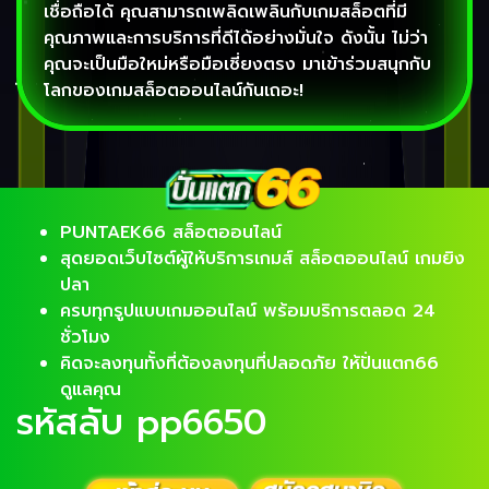
เชื่อถือได้ คุณสามารถเพลิดเพลินกับเกมสล็อตที่มี
คุณภาพและการบริการที่ดีได้อย่างมั่นใจ ดังนั้น ไม่ว่า
คุณจะเป็นมือใหม่หรือมือเซี่ยงตรง มาเข้าร่วมสนุกกับ
โลกของเกมสล็อตออนไลน์กันเถอะ!
PUNTAEK66 สล็อตออนไลน์
สุดยอดเว็บไซต์ผู้ให้บริการเกมส์ สล็อตออนไลน์ เกมยิง
ปลา
ครบทุกรูปแบบเกมออนไลน์ พร้อมบริการตลอด 24
ชั่วโมง
คิดจะลงทุนทั้งที่ต้องลงทุนที่ปลอดภัย ให้ปั่นแตก66
ดูแลคุณ
รหัสลับ pp6650