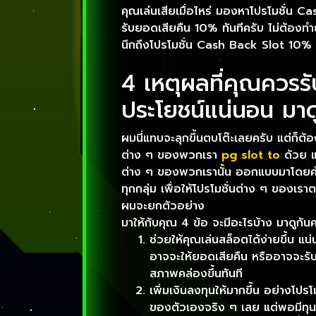
คุณเล่นเสียเมื่อไหร่ มองหาโปรโมชั่น 
รับยอดเสียคืน 10% ทันทีครับ ไม่ต้องทำย
นึกถึงโปรโมชั่น Cash Back Slot 10% 
4 เหตุผลที่คุณควร
ประโยชน์แน่นอน มาดู
ผมนี่แทบจะลุกขึ้นตบโต๊ะเลยครับ แต่ก็ต้อง
ต่าง ๆ ของพวกเรา
pg slot to
ด้วย แ
ต่าง ๆ ของพวกเรานั้น ออกแบบมาโดยคำ
ทุกกลุ่ม เพื่อให้โปรโมชั่นต่าง ๆ ของเ
ผมจะยกตัวอย่าง
มาให้กับคุณ 4 ข้อ จะมีอะไรบ้าง มาดูกันค
ช่วยให้คุณเล่นสล็อตได้ง่ายขึ้น
แน่
อาจจะให้ยอดเสียคืน หรืออาจจะรับค่
สภาพคล่องขึ้นทันที
เพิ่มเงินลงทุนให้มากขึ้น
อย่างโปรโม
ของตัวเองจริง ๆ เลย แต่พอมีทุนเพิ