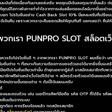
และมันก็ต่อเนื่องกันมาเลยล่ะครับ พอคุณมีเงินลงทุนมากขึ้นแล้ว ต่อ
ำให้คุณมีโอกาสในการทำกำไรจากการเล่นสล็อตออนไลน์มากขึ้นอย่าง
มบอก โปรโมชั่นอย่าง Cash Back Slot 10% นี่แหละครับที่เปรียบ
สได้เงินคืน เพราะพวกเราจะคืนยอดเสียให้คุณทันที บอกเลยว่า คืน
บพวกเรา PUNPRO SLOT สล็อตเว็บ
่คุณควรรับโปรโมชั่นดี ๆ จากพวกเรา PUNPRO SLOT ผมเชื่อว่า บท
รโมชั่นต่าง ๆ ที่เหมาะกับความต้องการของตัวเองได้มากยิ่งขึ้นนะค
มีแค่โปรโมชั่นเดียวเท่านั้น ถ้าคุณอยากรู้ล่ะก็ มาสมัครสมาชิกกับ
ัครสมาชิกฟรีผ่านหน้าเว็บไซต์ได้ง่าย ๆ สมัครด้วยตัวเองได้เลยแบ
ใหม่ตามขั้นตอนต่าง ๆ ดังนี้ได้เลยนะครับ
ต์
งและครบถ้วน เช่น เบอร์โทรศัพท์มือถือ รหัส OTP ที่ได้รับ รหัสผ
พิ่มเติมจากระบบ
ถูกต้อง หากเรียบร้อยแล้ว กดสมัครสมาชิก