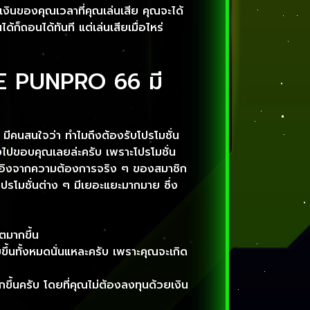
งินของคุณเวลาที่คุณเล่นเสีย คุณจะได้
็ถอนได้ทันที แต่เล่นเสียเมื่อไหร่
ME PUNPRO 66 มี
่า มีคนสนใจว่า ทำไมถึงต้องรับโปรโมชั่น
่งไปขอบคุณเลยล่ะครับ เพราะโปรโมชั่น
าอิงจากความต้องการจริง ๆ ของสมาชิก
ปรโมชั่นต่าง ๆ มีเยอะแยะมากมาย ซึ่ง
ตมากขึ้น
ยขึ้นทั้งหมดนั่นแหละครับ เพราะคุณจะเกิด
กขึ้นครับ โดยที่คุณไม่ต้องลงทุนด้วยเงิน