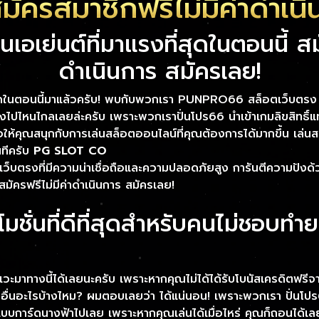
ครสมาชิกฟรีไม่มีค่าดำเนิ
อเย่นต์ที่มาแรงที่สุดในตอนนี้ สม
ดำเนินการ สมัครเลย!
ที่สุดในตอนนี้มาแล้วครับ! พบกับพวกเรา PUNPRO66 สล็อตเว็บตร
ต้องไปไหนไกลเลยล่ะครับ เพราะพวกเราปั่นโปร66 นำเข้าเกมลิขสิทธิ์
ให้คุณสนุกกับการเล่นสล็อตออนไลน์ที่คุณต้องการได้มากขึ้น เล่น
นทีครับ
PG SLOT CO
็บตรงที่มีความน่าเชื่อถือและความปลอดภัยสูง การันตีความปัง
 สมัครฟรีไม่มีค่าดำเนินการ สมัครเลย!
รโมชั่นที่ดีที่สุดสำหรับคนไม่ชอบ
 แวะมาทางนี้ได้เลยนะครับ เพราะหากคุณไม่ได้ได้รับโบนัสเครดิตฟร
ิเศษอื่นอะไรบ้างไหม? ผมตอบเลยว่า ได้แน่นอน! เพราะพวกเรา ปั่นโปร6
บบการ์ดนางฟ้าไปเลย เพราะหากคุณเล่นได้เมื่อไหร่ คุณก็ถอนได้เลยท