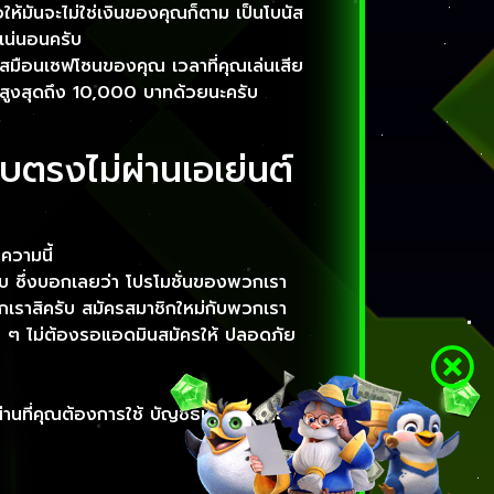
ให้มันจะไม่ใช่เงินของคุณก็ตาม เป็นโบนัส
แน่นอนครับ
เสมือนเซฟโซนของคุณ เวลาที่คุณเล่นเสีย
ให้สูงสุดถึง 10,000 บาทด้วยนะครับ
ตรงไม่ผ่านเอเย่นต์
ความนี้
รับ ซึ่งบอกเลยว่า โปรโมชั่นของพวกเรา
พวกเราสิครับ สมัครสมาชิกใหม่กับพวกเรา
บชิว ๆ ไม่ต้องรอแอดมินสมัครให้ ปลอดภัย
่านที่คุณต้องการใช้ บัญชีธนาคาร และ