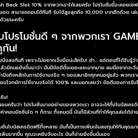
Cash Back Slot 10% จากพวกเราได้เลยครับ โปรโมชั่นนี้จะคอยเซฟเ
อด สามารถถอนได้ทันที รับได้สูงสุดถึง 10,000 บาทอีกด้วย เล่นได้ก
ด้วยนะครับ
รับโปรโมชั่นดี ๆ จากพวกเรา GA
กัน!
นั่งลงทันที เพราะไม่อยากเจ็บมือน่ะสิครับ! ฮ่า… แต่ตอนที่ได้รับรู้ว
ล้วมีคนแย้งขึ้นมาว่า มันมีข้อดีตั้งเยอะแยะมากมาย ผมนี่อยากจะวิ
นึงถึงหลักในการใช้งานจริง ๆ ของสมาชิกทุกคนอยู่แล้ว พวกเร
ราตอบโจทย์การใช้งานจริงได้ 100% และบอกเลยว่า ข้อดีของการรับโ
รับ!
นอนครับว่า โปรโมชั่นบางอย่างของพวกเรา อาจจะให้ทั้งโบนัสเครดิ
าคอมมิชชั่นใด ๆ ก็ตาม ทั้งหมดนี้ มันก็มีส่วนที่ทำให้คุณเล่นได้ง่า
ชั่นโบนัสเครดิตฟรีทั้งหลาย มันก็เป็นการเพิ่มเงินลงทุนให้กับคุณมา
่มมากขึ้น คุณจะหยิบจับอะไร มันก็ง่ายยิ่งขึ้นนั่นเอง