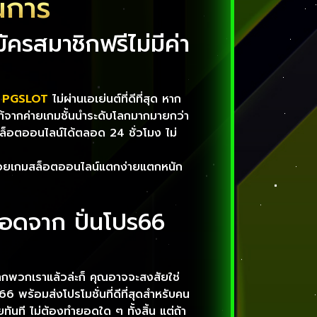
นการ
ัครสมาชิกฟรีไม่มีค่า
ง
PGSLOT
ไม่ผ่านเอเย่นต์ที่ดีที่สุด หาก
แท้จากค่ายเกมชั้นนำระดับโลกมากมายกว่า
สล็อตออนไลน์ได้ตลอด 24 ชั่วโมง ไม่
ด้วยเกมสล็อตออนไลน์แตกง่ายแตกหนัก
ทำยอดจาก ปั่นโปร66
ีจากพวกเราแล้วล่ะก็ คุณอาจจะสงสัยใช่
6 พร้อมส่งโปรโมชั่นที่ดีที่สุดสำหรับคน
ันที ไม่ต้องทำยอดใด ๆ ทั้งสิ้น แต่ถ้า