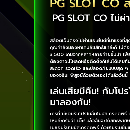
PG SLOT CO สมั
PG SLOT CO ไม่ผ่านเ
สล็อตเว็บตรงไม่ผ่านเอเย่นต์ที่มาแรง
คุณกำลังมองหาเกมลิขสิทธิ์แท้ล่ะก็ ไม่
3,500 เกมจากหลากหลายค่ายชั้นนำ เพื่อ
ต้องดาวน์โหลดหรือติดตั้งก็เล่นได้เลยทั
สะดวก รวดเร็ว และปลอดภัยแบบสุด ๆ เว
ของจริง! พิสูจน์ด้วยตัวเองได้แล้ววันนี้
เล่นเสียมีคืน! กับโป
มาลองกัน!
ใครที่ไม่ชอบรับโปรโมชั่นโบนัสเครดิตฟรี
ไหมล่ะครับว่า เอ๊ะ! แล้วฉันจะได้สิทธิพ
ไม่ชอบรับโบนัสเครดิตฟรี ด้วยโปรโมชั่นแ