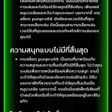
เล่นเกมคาสิโนหรือไม่ก็ตาม มันเป็นเกมที่ง่ายต่อ
การเล่นและไม่ต้องใช้กลยุทธ์ที่ซับซ้อน เพียงแค่
หมุนวงล้อและหวังว่าคุณจะชนะ! นอกจากนี้ เกม
สล็อต punpro66 ยังมีหลายเวอร์ชันที่คุณ
สามารถเลือกเล่น ดังนั้นคุณสามารถเลือกเล่น
เวอร์ชันที่คุณชอบและตรงกับสไตล์การเล่นของ
คุณได้
ความสนุกแบบไม่มีที่สิ้นสุด
เกมสล็อต punpro66 เป็นเกมที่มาพร้อมกับ
ความสนุกและความตื่นเต้นที่ไม่มีที่สิ้นสุด ไม่ว่าคุณ
จะเล่นเพื่อการพนันหรือแค่เพื่อความสนุก เกมนี้
จะทำให้คุณติดใจและต้องการเล่นอีกแล้ว มีธีม
และกราฟิกที่สวยงามที่จะทำให้คุณตื่นเต้นเมื่อ
หมุนวงล้อ นอกจากนี้ เกมยังมีเอฟเฟ็กต์เสียงที่
น่าสนใจเพิ่มเติมที่จะทำให้คุณเหมือนอยู่ในคาสิโน
แท้ๆ