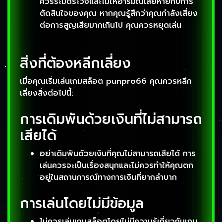
ควรระมัดระวังและไม่ให้อารมณ์เสียหายกับการ
ตัดสินใจของคุณ หากคุณรู้สึกว่าคุณกำลังเสี่ยง
ต่อการสูญเสียมากเกินไป คุณควรหยุดเล่น
สิ่งที่ต้องหลีกเลี่ยง
เมื่อคุณเริ่มเล่นเกมสล็อต punpro66 คุณควรหลีก
เลี่ยงสิ่งต่อไปนี้:
การเดิมพันด้วยเงินที่ไม่สามารถ
เสียได้
อย่าเดิมพันด้วยเงินที่คุณไม่สามารถเสียได้ การ
เล่นควรจะเป็นเรื่องสนุกและไม่ควรทำให้คุณตก
อยู่ในสถานการณ์ทางการเงินที่ยากลำบาก
การเล่นโดยไม่มีข้อมูล
ไม่ควรเล่นเกมสล็อตโดยไม่มีความรู้เกี่ยวกับเกม