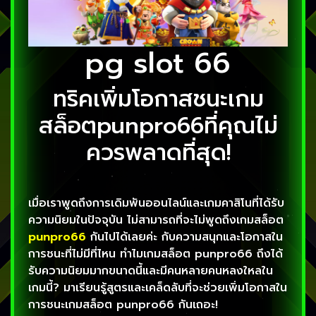
pg slot 66
ทริคเพิ่มโอกาสชนะเกม
สล็อตpunpro66ที่คุณไม่
ควรพลาดที่สุด!
เมื่อเราพูดถึงการเดิมพันออนไลน์และเกมคาสิโนที่ได้รับ
ความนิยมในปัจจุบัน ไม่สามารถที่จะไม่พูดถึงเกมสล็อต
punpro66
กันไปได้เลยค่ะ กับความสนุกและโอกาสใน
การชนะที่ไม่มีที่ไหน ทำไมเกมสล็อต punpro66 ถึงได้
รับความนิยมมากขนาดนี้และมีคนหลายคนหลงใหลใน
เกมนี้? มาเรียนรู้สูตรและเคล็ดลับที่จะช่วยเพิ่มโอกาสใน
การชนะเกมสล็อต punpro66 กันเถอะ!