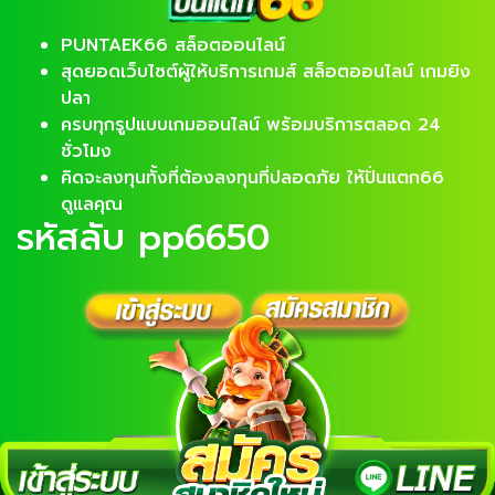
PUNTAEK66 สล็อตออนไลน์
สุดยอดเว็บไซต์ผู้ให้บริการเกมส์ สล็อตออนไลน์ เกมยิง
ปลา
ครบทุกรูปแบบเกมออนไลน์ พร้อมบริการตลอด 24
ชั่วโมง
คิดจะลงทุนทั้งที่ต้องลงทุนที่ปลอดภัย ให้ปั่นแตก66
ดูแลคุณ
รหัสลับ pp6650