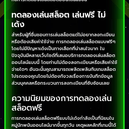
ทดลองเล่นสล็อต เล่นฟรี ไม่
เด้ง
สำหรับผู้ที่ชื่นชอบการเล่นสล็อตแต่ไม่อยากลงทะเบียน
หรือต้องเสียค่าใช้จ่าย การทดลองเล่นสล็อตแบบฟรีๆ
โดยไม่มีปัญหาเด้งเป็นทางเลือกที่น่าสนใจมาก ใน
ปัจจุบันมีหลายเว็บไซต์ที่เสนอบริการทดลองเล่นสล็อต
ออนไลน์แบบนี้ โดยท่านไม่ต้องลงทะเบียนหรือเสียค่าใช้
จ่ายใดๆ อันฉะนั้นคุณสามารถเพลิดเพลินกับเกมสล็อต
โปรดของคุณโดยไม่ต้องกังวลเรื่องการบันทึกข้อมูล
ส่วนบุคคลหรือกระบวนการลงทะเบียนที่ซับซ้อนเลย
ความนิยมของการทดลองเล่น
สล็อตฟรี
การทดลองเล่นสล็อตฟรีแบบไม่เด้งกำลังเป็นที่นิยมใน
หมู่นักพนันออนไลน์มากขึ้นทุกวัน เหตุผลหลักที่เกมนี้ได้