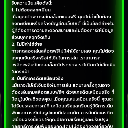
รับความนิยมคือดังนี้:
1. ไม่ต้องลงทะเบียน
เมื่อคุณต้องการเล่นสล็อตแบบฟรี คุณไม่จำเป็นต้อง
ลงทะเบียนหรือสร้างบัญชีในเว็บไซต์ นี่เป็นข้อดีสำหรับ
ผู้ที่ต้องการความสะดวกสบายและไม่ต้องการให้ข้อมูล
ส่วนบุคคลถูกจัดเก็บ
2. ไม่มีค่าใช้จ่าย
การทดลองเล่นสล็อตฟรีไม่มีค่าใช้จ่ายเลย คุณไม่ต้อง
ลงทุนเงินจริงหรือใช้เงินในการเล่น เราสามารถ
เพลิดเพลินกับเกมสล็อตโปรดของเราได้โดยไม่เสียเงิน
ในกระเป๋า
3. บันทึกเครดิตเสมือนจริง
แม้เราจะไม่ใช้เงินจริงในการเล่น แต่บางครั้งคุณอาจ
ต้องเล่นเกมสล็อตแบบฟรีๆ ด้วยเครดิตเสมือนจริง ที่
มีอยู่ในบัญชีของคุณ เมื่อคุณเล่นเสมือนจริงนี้ คุณจะ
ได้รับประสบการณ์ที่ เหมือนจริงและเรียนรู้วิธีการเดิม
พันและการเงินในรูปแบบที่ปลอดภัย การบันทึกเครดิต
เสมือนจริงนี้ช่วยให้คุณมีโอกาสเรียนรู้และปรับปรุง
กลยุทธ์การเดิมพันของคุณโดยไม่ต้องกังวลเกี่ยวกับ