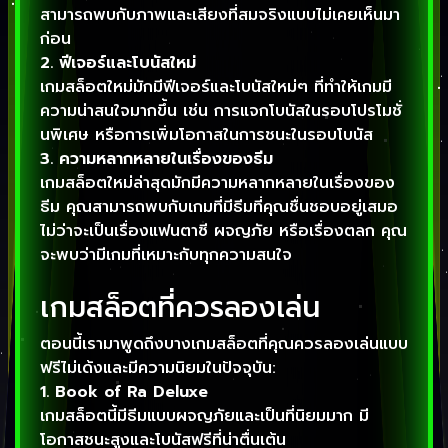
สามารถพบกับภาพและเสียงที่สมจริงแบบไม่เคยเห็นมา
ก่อน
2. ฟีเจอร์และโบนัสใหม่
เกมสล็อตใหม่มักมีฟีเจอร์และโบนัสใหม่ๆ ที่ทำให้เกมมี
ความน่าสนใจมากขึ้น เช่น การแจกโบนัสในรอบโปรโมชั่
นพิเศษ หรือการเพิ่มโอกาสในการชนะในรอบโบนัส
3. ความหลากหลายในเรื่องของธีม
เกมสล็อตใหม่ล่าสุดมักมีความหลากหลายในเรื่องของ
ธีม คุณสามารถพบกับเกมที่มีธีมที่คุณชื่นชอบอยู่เสมอ
ไม่ว่าจะเป็นเรื่องแฟนตาซี ผจญภัย หรือเรื่องตลก คุณ
จะพบว่ามีเกมที่เหมาะกับทุกความสนใจ
เกมสล็อตที่ควรลองเล่น
ตอนนี้เรามาพูดถึงบางเกมสล็อตที่คุณควรลองเล่นแบบ
ฟรีไม่เด้งและมีความนิยมในปัจจุบัน:
1. Book of Ra Deluxe
เกมสล็อตนี้มีธีมแบบผจญภัยและเป็นที่นิยมมาก มี
โอกาสชนะสูงและโบนัสฟรีที่น่าตื่นเต้น