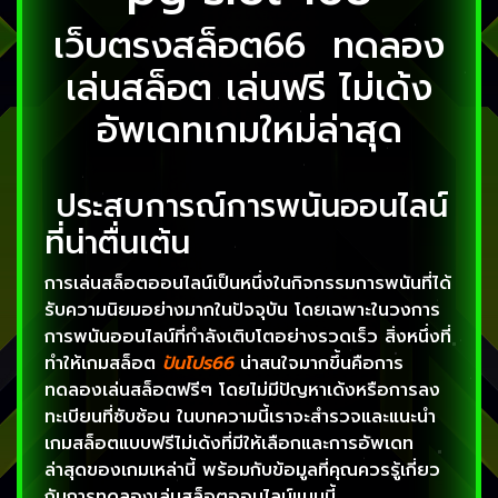
เว็บตรงสล็อต66 ทดลอง
เล่นสล็อต เล่นฟรี ไม่เด้ง
อัพเดทเกมใหม่ล่าสุด
ประสบการณ์การพนันออนไลน์
ที่น่าตื่นเต้น
การเล่นสล็อตออนไลน์เป็นหนึ่งในกิจกรรมการพนันที่ได้
รับความนิยมอย่างมากในปัจจุบัน โดยเฉพาะในวงการ
การพนันออนไลน์ที่กำลังเติบโตอย่างรวดเร็ว สิ่งหนึ่งที่
ทำให้เกมสล็อต
ปันโปร66
น่าสนใจมากขึ้นคือการ
ทดลองเล่นสล็อตฟรีๆ โดยไม่มีปัญหาเด้งหรือการลง
ทะเบียนที่ซับซ้อน ในบทความนี้เราจะสำรวจและแนะนำ
เกมสล็อตแบบฟรีไม่เด้งที่มีให้เลือกและการอัพเดท
ล่าสุดของเกมเหล่านี้ พร้อมกับข้อมูลที่คุณควรรู้เกี่ยว
กับการทดลองเล่นสล็อตออนไลน์แบบนี้